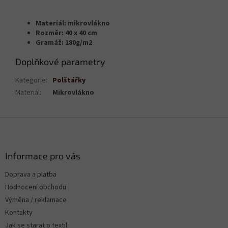
Materiál: mikrovlákno
Rozměr: 40 x 40 cm
Gramáž: 180g/m2
Doplňkové parametry
Kategorie
:
Polštářky
Materiál
:
Mikrovlákno
Z
á
p
a
Informace pro vás
t
Doprava a platba
í
Hodnocení obchodu
Výměna / reklamace
Kontakty
Jak se starat o textil