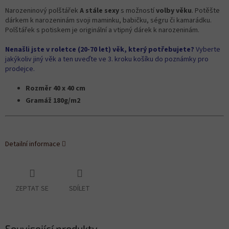
Narozeninový polštářek
A stále sexy
s možností
volby věku
. Potěšte
dárkem k narozeninám svoji maminku, babičku, ségru či kamarádku.
Polštářek s potiskem je originální a vtipný dárek k narozeninám.
Nenašli jste v roletce (20-70 let) věk, který potřebujete?
Vyberte
jakýkoliv jiný věk a ten uveďte ve 3. kroku košíku do poznámky pro
prodejce.
Rozměr 40 x 40 cm
Gramáž 180g/m2
Detailní informace
ZEPTAT SE
SDÍLET
Související produkty