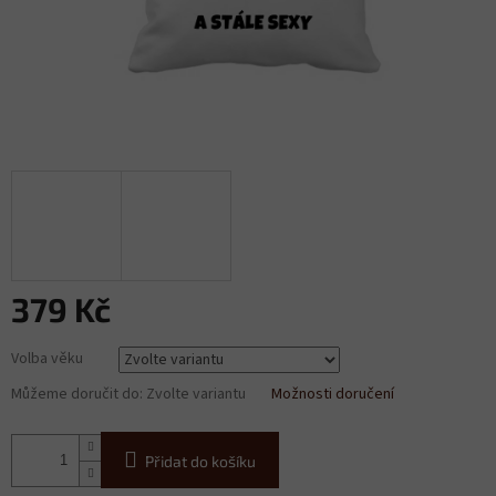
379 Kč
Měrná
Volba věku
cena:
Můžeme doručit do:
Zvolte variantu
Možnosti doručení
Přidat do košíku