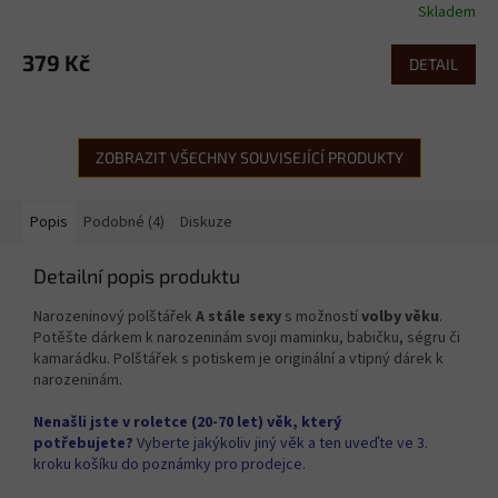
Skladem
379 Kč
DETAIL
ZOBRAZIT VŠECHNY SOUVISEJÍCÍ PRODUKTY
Popis
Podobné (4)
Diskuze
Detailní popis produktu
Narozeninový polštářek
A stále sexy
s možností
volby věku
.
Potěšte dárkem k narozeninám svoji maminku, babičku, ségru či
kamarádku. Polštářek s potiskem je originální a vtipný dárek k
narozeninám.
Nenašli jste v roletce (20-70 let) věk, který
potřebujete?
Vyberte jakýkoliv jiný věk a ten uveďte ve 3.
kroku košíku do poznámky pro prodejce.