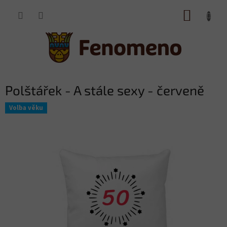
Přejít
NÁKUP
na
obsah
KOŠÍK
Polštářek - A stále sexy - červeně
Volba věku