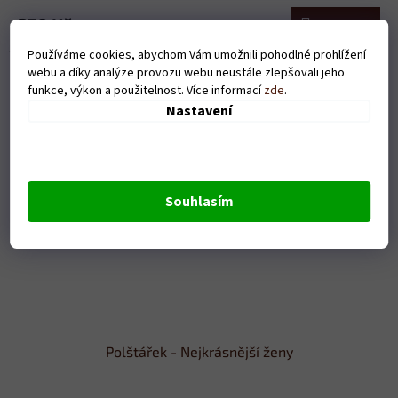
379 Kč
Do košíku
Používáme cookies, abychom Vám umožnili pohodlné prohlížení
Volba měsíce
webu a díky analýze provozu webu neustále zlepšovali jeho
funkce, výkon a použitelnost. Více informací
zde
.
Nastavení
Souhlasím
Polštářek - Nejkrásnější ženy