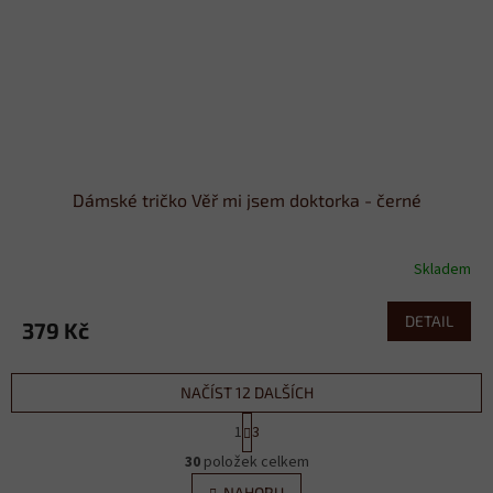
Dámské tričko Věř mi jsem doktorka - černé
Skladem
DETAIL
379 Kč
NAČÍST 12 DALŠÍCH
S
1
3
t
O
r
30
položek celkem
v
á
NAHORU