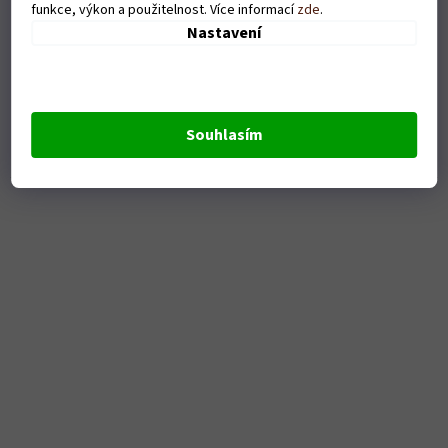
funkce, výkon a použitelnost. Více informací
zde
.
Nastavení
Dámské tričko Srdce(doktorka) - bílé
Skladem
Souhlasím
DETAIL
379 Kč