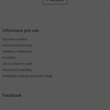
l
n
á
k
d
o
v
Z
a
á
c
á
n
í
p
í
p
a
Informace pro vás
r
t
v
Doprava a platba
í
k
Hodnocení obchodu
y
v
Výměna / reklamace
ý
Kontakty
p
Jak se starat o textil
i
s
Obchodní podmínky
u
Podmínky ochrany osobních údajů
Facebook