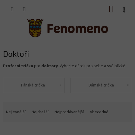
Přejít
NÁKUP
na
obsah
KOŠÍK
Doktoři
Profesní trička
pro
doktory
. Vyberte dárek pro sebe a své blízké.
Pánská trička
Dámská trička
Ř
a
Nejlevnější
Nejdražší
Nejprodávanější
Abecedně
z
e
V
n