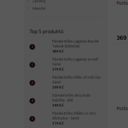
Zástěry
Polšt
Vánoční
Top 5 produktů
369
Pánské tričko Legenda Manžel
Tatínek (Dědeček)
499 Kč
Pánské tričko Legendy se rodí -
černé
379 Kč
Pánské tričko Dědo už máš nás -
černé
399 Kč
Dámské tričko Brzy budu
babička - bílé
399 Kč
Polšt
Pánské tričko Dělám co chci
důchodce - černé
379 Kč