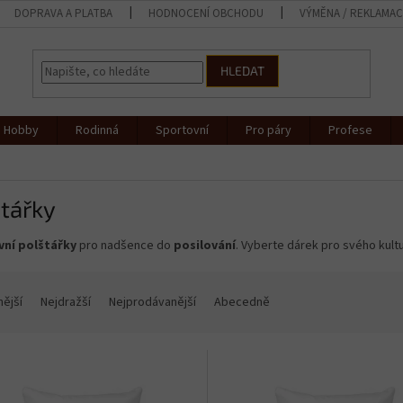
DOPRAVA A PLATBA
HODNOCENÍ OBCHODU
VÝMĚNA / REKLAMA
HLEDAT
Hobby
Rodinná
Sportovní
Pro páry
Profese
tářky
ní polštářky
pro
nadšence do
posilování
. Vyberte dárek pro svého kultu
nější
Nejdražší
Nejprodávanější
Abecedně