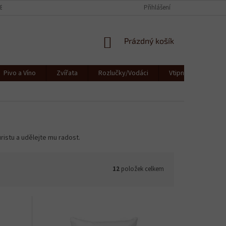
CE
KONTAKTY
JAK SE STARAT O TEXTIL
Přihlášení
OBCHODNÍ PODMÍNKY
NÁKUPNÍ
Prázdný košík
KOŠÍK
Pivo a Víno
Zvířata
Rozlučky/Vodáci
Vtipná a originální
ristu a udělejte mu radost.
12
položek celkem