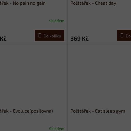
ářek - No pain no gain
Polštářek - Cheat day
Skladem
Do košíku
Do
 Kč
369 Kč
ářek - Evoluce(posilovna)
Polštářek - Eat sleep gym
Skladem