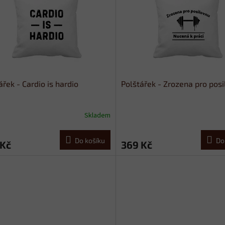
ářek - Cardio is hardio
Polštářek - Zrozena pro pos
Skladem
Do košíku
Do
 Kč
369 Kč