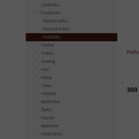
n
i
r
Cyklistika
e
s
o
Posilování
l
p
d
Pánská trička
r
u
Dámská trička
o
k
Polštářky
d
t
Florbal
u
ů
Polšt
k
Fotbal
t
Gaming
ů
Golf
Hokej
Tenis
389
Volejbal
Basketbal
Šipky
Plavání
Baminton
Stolní tenis