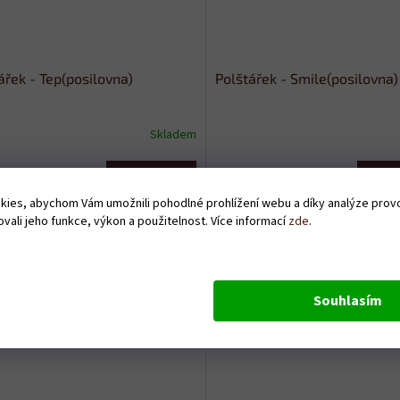
ářek - Tep(posilovna)
Polštářek - Smile(posilovna)
Skladem
Do košíku
Do
 Kč
369 Kč
ies, abychom Vám umožnili pohodlné prohlížení webu a díky analýze pro
vali jeho funkce, výkon a použitelnost. Více informací
zde
.
Souhlasím