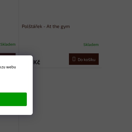
Polštářek - At the gym
Skladem
Skladem
 košíku
Do košíku
369 Kč
vozu webu