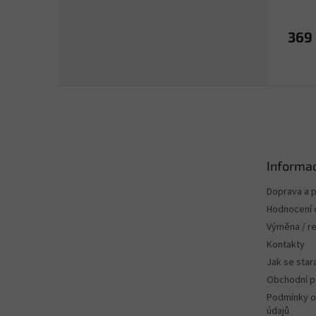
369
Z
á
p
a
t
Informac
í
Doprava a p
Hodnocení
Výměna / r
Kontakty
Jak se stara
Obchodní 
Podmínky o
údajů