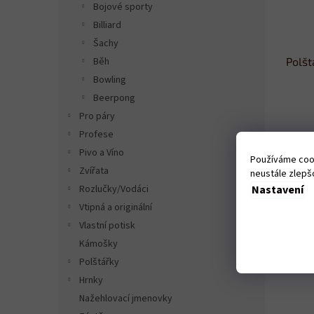
Bojové sporty
Billiard
Šachy
Běh
Polšt
Bowling
Beerpong
Pro páry
Profese
369
Pivo a Víno
Používáme cook
Zvířata
neustále zlepšo
Nastavení
Rozlučky/Vodáci
Vtipná a originální
Vlastní potisk
Kámošky
Polštářky
Hrnky
Nažehlovací jmenovky