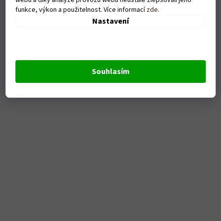
funkce, výkon a použitelnost. Více informací
zde
.
Nastavení
Dámské tričko HODL - bílé
Skladem
Souhlasím
DETAIL
379 Kč