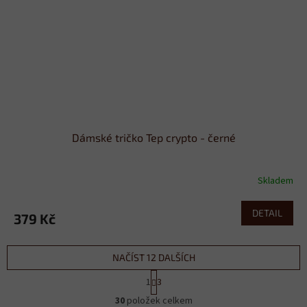
Dámské tričko Tep crypto - černé
Skladem
DETAIL
379 Kč
NAČÍST 12 DALŠÍCH
S
1
3
t
O
r
30
položek celkem