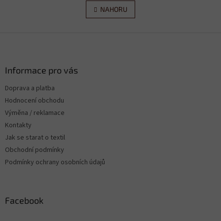
v
á
l
NAHORU
n
á
k
d
o
v
Z
a
á
c
á
n
í
p
í
p
a
Informace pro vás
r
t
v
Doprava a platba
í
k
Hodnocení obchodu
y
v
Výměna / reklamace
ý
Kontakty
p
Jak se starat o textil
i
s
Obchodní podmínky
u
Podmínky ochrany osobních údajů
Facebook