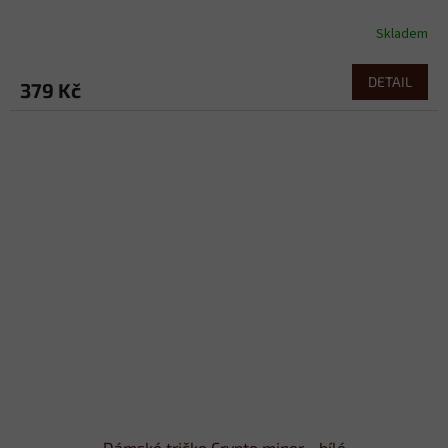
Skladem
DETAIL
379 Kč
Dámské tričko Crypto miner - bílé