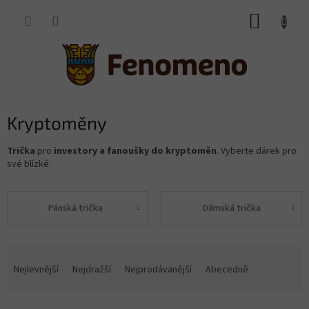
Přejít
NÁKUP
na
obsah
KOŠÍK
Kryptoměny
Trička
pro
investory a
fanoušky do kryptoměn
. Vyberte dárek pro
své blízké.
Pánská trička
Dámská trička
Ř
a
Nejlevnější
Nejdražší
Nejprodávanější
Abecedně
z
e