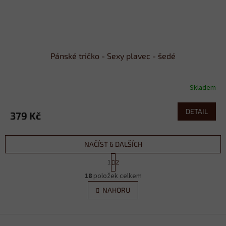
Pánské tričko - Sexy plavec - šedé
Skladem
DETAIL
379 Kč
NAČÍST 6 DALŠÍCH
S
1
2
t
O
r
18
položek celkem
v
á
l
NAHORU
n
á
k
d
o
v
Z
a
á