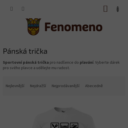
Přejít
NÁKUP
na
obsah
KOŠÍK
Pánská trička
Sportovní pánská trička
pro
nadšence do
plavání
. Vyberte dárek
pro svého plavce a udělejte mu radost.
Ř
a
Nejlevnější
Nejdražší
Nejprodávanější
Abecedně
z
e
V
n
ý
í
p
p
i
r