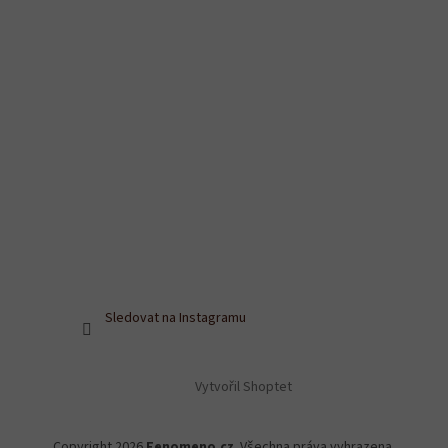
Sledovat na Instagramu
Vytvořil Shoptet
Copyright 2026
Fenomeno.cz
. Všechna práva vyhrazena.