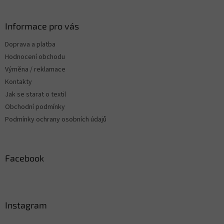
c
á
n
í
p
í
p
a
Informace pro vás
r
t
v
Doprava a platba
í
k
Hodnocení obchodu
y
v
Výměna / reklamace
ý
Kontakty
p
Jak se starat o textil
i
s
Obchodní podmínky
u
Podmínky ochrany osobních údajů
Facebook
Instagram