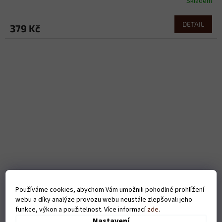
Skladem
DETAIL
379 Kč
Používáme cookies, abychom Vám umožnili pohodlné prohlížení
webu a díky analýze provozu webu neustále zlepšovali jeho
Pánské tričko - Love (plavání) - bílé
funkce, výkon a použitelnost. Více informací
zde
.
Nastavení