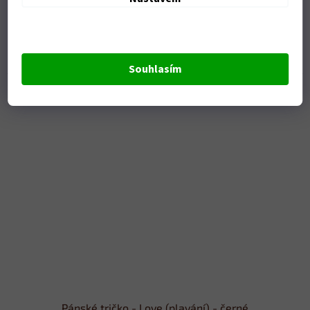
Skladem
DETAIL
379 Kč
Souhlasím
Pánské tričko - Love (plavání) - černé