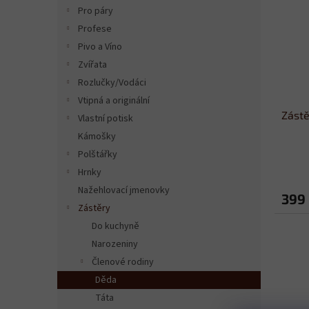
n
i
r
Pro páry
e
s
o
Profese
l
p
d
Pivo a Víno
r
u
Zvířata
o
k
Rozlučky/Vodáci
d
t
Vtipná a originální
u
ů
Zástě
k
Vlastní potisk
t
Kámošky
ů
Polštářky
Hrnky
Nažehlovací jmenovky
399
Zástěry
Do kuchyně
Narozeniny
Členové rodiny
Děda
Táta