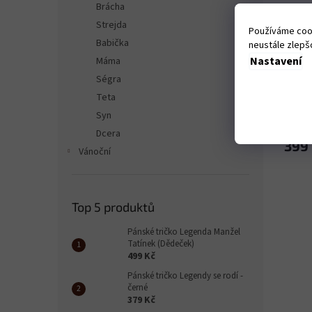
Brácha
Strejda
Používáme cook
Babička
neustále zlepšo
Nastavení
Máma
Zástě
Ségra
Teta
Syn
Dcera
399
Vánoční
Top 5 produktů
Pánské tričko Legenda Manžel
Tatínek (Dědeček)
499 Kč
Pánské tričko Legendy se rodí -
černé
379 Kč