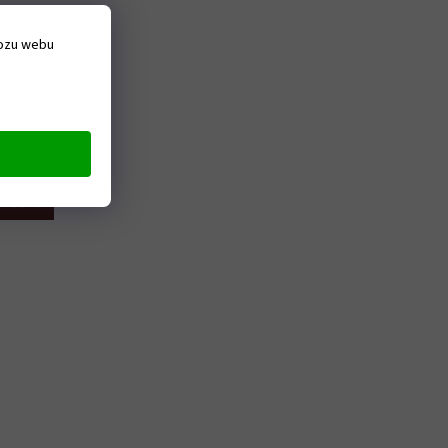
vozu webu
ě
Skladem
 košíku