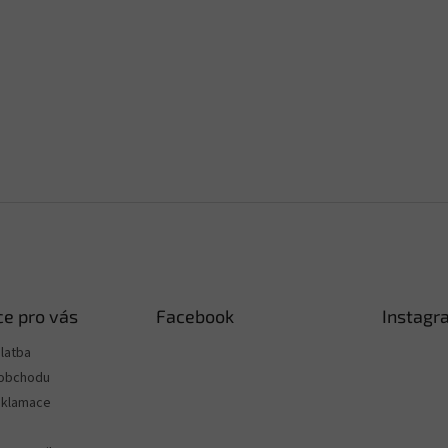
k
y
v
ý
p
i
s
u
e pro vás
Facebook
Instagr
latba
 obchodu
eklamace