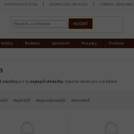
DOPRAVA A PLATBA
HODNOCENÍ OBCHODU
VÝMĚNA / REKLAMA
HLEDAT
Hobby
Rodinná
Sportovní
Pro páry
Profese
a
é zástěry
pro ty
nejlepší dědečky
. Vyberte dárek pro své blízké.
nější
Nejdražší
Nejprodávanější
Abecedně