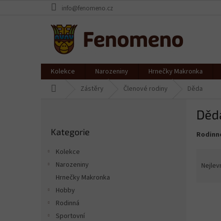
Přejít
info@fenomeno.cz
na
obsah
Kolekce
Narozeniny
Hrnečky Makronka
Domů
Zástěry
Členové rodiny
Děda
P
Děd
o
Přeskočit
s
Kategorie
kategorie
Rodinn
t
r
Kolekce
Ř
a
a
Narozeniny
Nejlev
n
z
Hrnečky Makronka
n
e
í
Hobby
V
n
p
Rodinná
ý
í
a
Sportovní
p
p