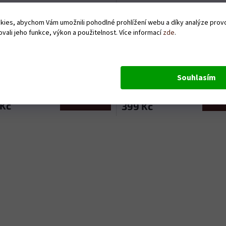
ies, abychom Vám umožnili pohodlné prohlížení webu a díky analýze pro
vali jeho funkce, výkon a použitelnost. Více informací
zde
.
ra - Nejlepší děda
Zástěra - Ti nejdůležitější m
oslovují dědo
Skladem
Souhlasím
Do košíku
Do
 Kč
399 Kč
O
v
l
á
d
a
c
í
p
r
v