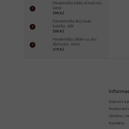
Pánské tričko Dědo už máš nás -
černé
399 Kč
Dámské tričko Brzy budu
babička - bílé
399 Kč
Pánské tričko Dělám co chci
důchodce - černé
379 Kč
Z
á
p
a
t
Informac
í
Doprava a p
Hodnocení
Výměna / r
Kontakty