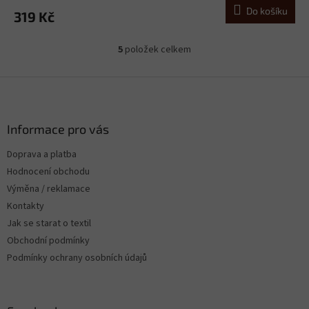
Do košíku
319 Kč
5
položek celkem
O
v
l
Z
á
á
d
p
a
a
Informace pro vás
c
t
í
Doprava a platba
í
p
Hodnocení obchodu
r
v
Výměna / reklamace
k
Kontakty
y
Jak se starat o textil
v
ý
Obchodní podmínky
p
Podmínky ochrany osobních údajů
i
s
u