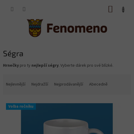
Přejít
NÁKUP
na
obsah
KOŠÍK
Ségra
Hrnečky
pro ty
nejlepší ségry
. Vyberte dárek pro své blízké.
Ř
a
Nejlevnější
Nejdražší
Nejprodávanější
Abecedně
z
e
V
n
Volba ročníku
ý
í
p
p
i
r
s
o