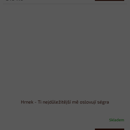
Hrnek - Ti nejdůležitější mě oslovují ségra
Skladem