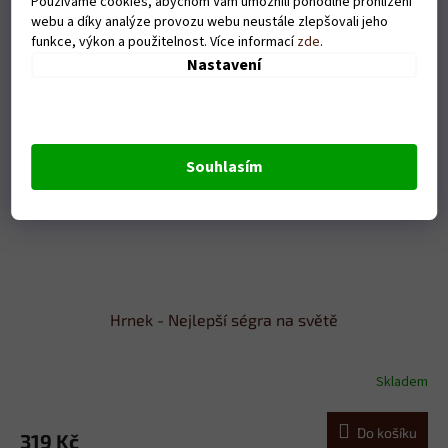
Používáme cookies, abychom Vám umožnili pohodlné prohlížení
webu a díky analýze provozu webu neustále zlepšovali jeho
funkce, výkon a použitelnost. Více informací
zde
.
Nastavení
Souhlasím
Hrnek - Nejlepší ségra na světě
Skladem
Do košíku
319 Kč