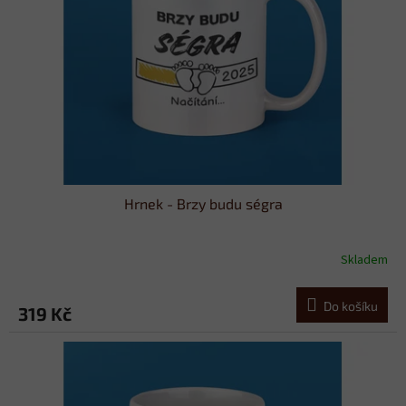
p
d
r
u
o
k
d
t
u
ů
k
t
ů
Hrnek - Brzy budu ségra
Skladem
Do košíku
319 Kč