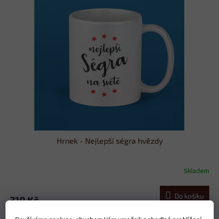
Hrnek - Nejlepší ségra hvězdy
Skladem
Do košíku
319 Kč