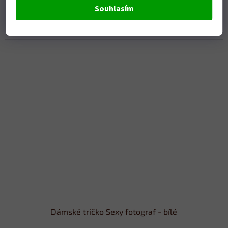
Skladem
Souhlasím
DETAIL
379 Kč
Dámské tričko Sexy fotograf - bílé