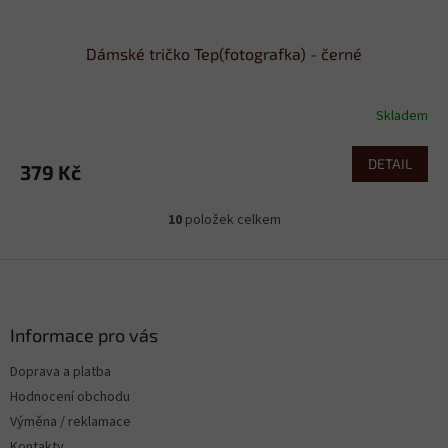
Dámské tričko Tep(fotografka) - černé
Skladem
DETAIL
379 Kč
10
položek celkem
O
v
l
Z
á
á
d
p
a
a
Informace pro vás
c
t
í
Doprava a platba
í
p
Hodnocení obchodu
r
v
Výměna / reklamace
k
Kontakty