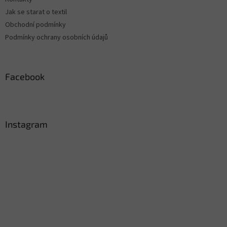
y
Jak se starat o textil
v
ý
Obchodní podmínky
p
Podmínky ochrany osobních údajů
i
s
u
Facebook
Instagram