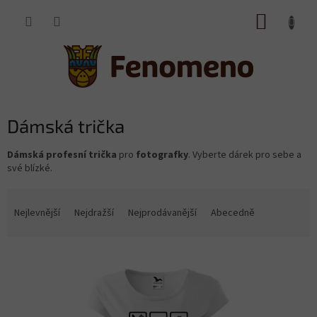
Přejít
NÁKUP
na
obsah
KOŠÍK
Dámská trička
Dámská profesní trička
pro
fotografky
. Vyberte dárek pro sebe a
své blízké.
Ř
a
Nejlevnější
Nejdražší
Nejprodávanější
Abecedně
z
e
V
n
ý
í
p
p
i
r