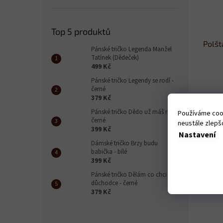
Top 5 produktů
Polšt
Pánské tričko Legenda Manžel
Tatínek (Dědeček)
499 Kč
Pánské tričko Legendy se rodí -
černé
379 Kč
379
Pánské tričko Dědo už máš nás -
Používáme cook
černé
neustále zlepšo
399 Kč
Nastavení
Dámské tričko Brzy budu
babička - bílé
399 Kč
Pánské tričko Dělám co chci
důchodce - černé
379 Kč