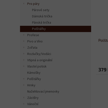
n
i
r
Pro páry
e
s
o
Párové sety
l
p
d
Dámská trička
r
u
Pánská trička
o
k
Polštářky
d
t
Profese
u
ů
Polšt
k
Pivo a Víno
t
Zvířata
ů
Rozlučky/Vodáci
Vtipná a originální
Vlastní potisk
379
Kámošky
Polštářky
Hrnky
Nažehlovací jmenovky
Zástěry
Vánoční