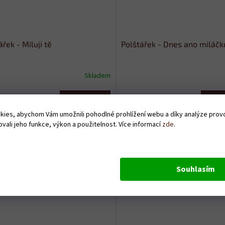
ářek - Miluji tě
Polštářek - Dnes ano miláčk
Skladem
Do košíku
Do
 Kč
379 Kč
ies, abychom Vám umožnili pohodlné prohlížení webu a díky analýze pro
vali jeho funkce, výkon a použitelnost. Více informací
zde
.
Souhlasím