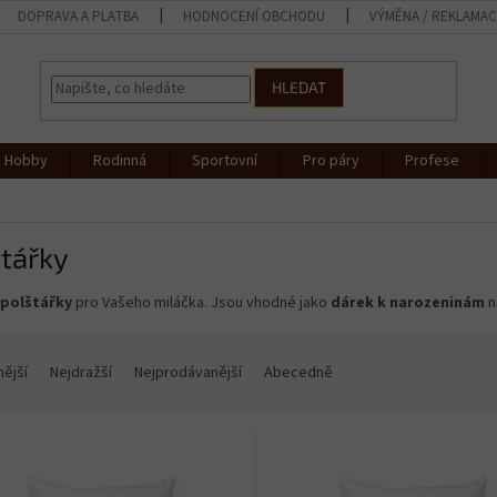
DOPRAVA A PLATBA
HODNOCENÍ OBCHODU
VÝMĚNA / REKLAMA
HLEDAT
Hobby
Rodinná
Sportovní
Pro páry
Profese
tářky
 polštářky
pro Vašeho miláčka. Jsou vhodné jako
dárek k narozeninám
n
nější
Nejdražší
Nejprodávanější
Abecedně