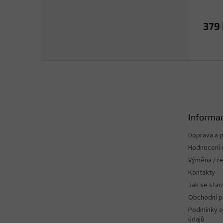
379
Z
á
p
a
t
Informac
í
Doprava a p
Hodnocení
Výměna / r
Kontakty
Jak se stara
Obchodní 
Podmínky o
údajů