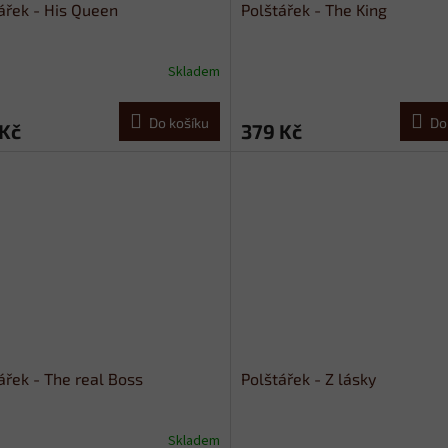
ářek - His Queen
Polštářek - The King
Skladem
Do košíku
Do
 Kč
379 Kč
ářek - The real Boss
Polštářek - Z lásky
Skladem