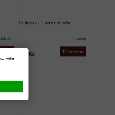
u
Polštářek - Dnes ne miláčku
Skladem
Skladem
 košíku
Do košíku
379 Kč
vozu webu