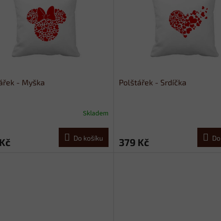
ářek - Myška
Polštářek - Srdíčka
Skladem
Do košíku
Do
 Kč
379 Kč