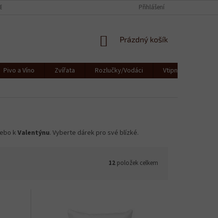
CE
KONTAKTY
JAK SE STARAT O TEXTIL
Přihlášení
OBCHODNÍ PODMÍNKY
NÁKUPNÍ
Prázdný košík
KOŠÍK
Pivo a Víno
Zvířata
Rozlučky/Vodáci
Vtipná a originální
ebo k
Valentýnu
. Vyberte dárek pro své blízké.
12
položek celkem