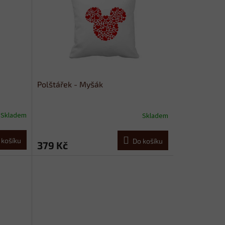
Polštářek - Myšák
Skladem
Skladem
 košíku
Do košíku
379 Kč