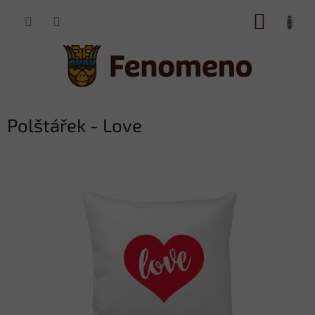
Přejít
NÁKUP
na
obsah
KOŠÍK
Polštářek - Love