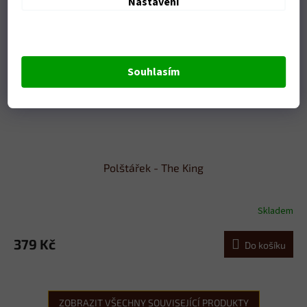
Nastavení
Souhlasím
Polštářek - The King
Skladem
379 Kč
Do košíku
ZOBRAZIT VŠECHNY SOUVISEJÍCÍ PRODUKTY