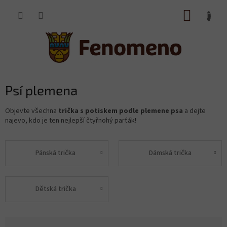
Přejít
NÁKUP
na
obsah
KOŠÍK
Psí plemena
Objevte všechna
trička s potiskem podle plemene psa
a dejte
najevo, kdo je ten nejlepší čtyřnohý parťák!
Pánská trička
Dámská trička
Dětská trička
Ř