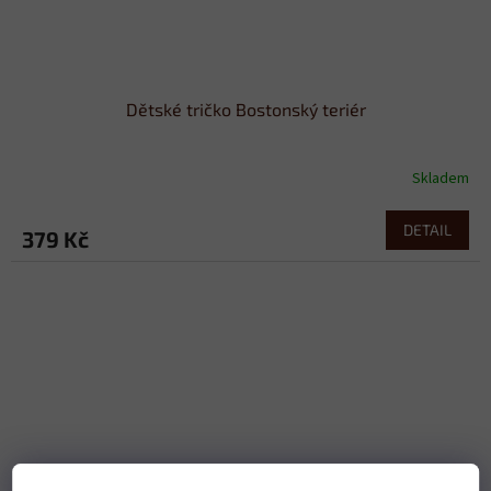
Dětské tričko Bostonský teriér
Skladem
DETAIL
379 Kč