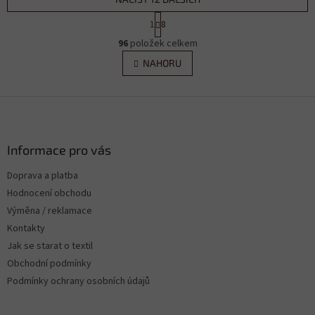
S
1
8
t
O
r
96
položek celkem
v
á
l
NAHORU
n
á
k
d
o
v
Z
a
á
c
á
n
í
p
í
p
a
Informace pro vás
r
t
v
Doprava a platba
í
k
Hodnocení obchodu
y
v
Výměna / reklamace
ý
Kontakty
p
Jak se starat o textil
i
s
Obchodní podmínky
u
Podmínky ochrany osobních údajů