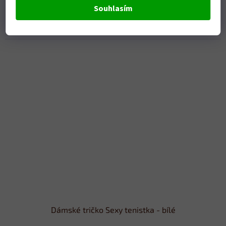
Skladem
Souhlasím
DETAIL
379 Kč
Dámské tričko Sexy tenistka - bílé