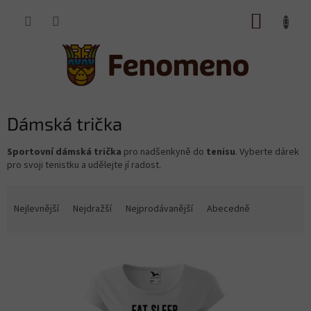
Přejít
NÁKUP
na
obsah
KOŠÍK
Dámská trička
Sportovní dámská trička
pro
nadšenkyně do
tenisu
. Vyberte dárek
pro svoji tenistku a udělejte jí radost.
Ř
a
Nejlevnější
Nejdražší
Nejprodávanější
Abecedně
z
e
V
n
ý
í
p
p
i
r