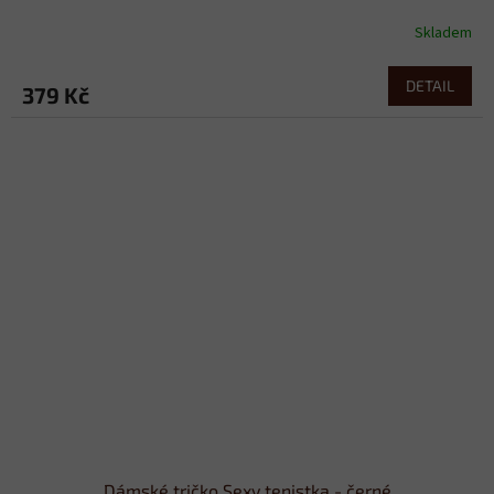
Skladem
DETAIL
379 Kč
Dámské tričko Sexy tenistka - černé