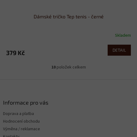
Dámské tričko Tep tenis - černé
Skladem
DETAIL
379 Kč
10
položek celkem
O
v
l
Z
á
á
d
p
a
a
Informace pro vás
c
t
í
Doprava a platba
í
p
Hodnocení obchodu
r
v
Výměna / reklamace
k
Kontakty