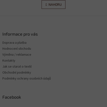
v
á
l
NAHORU
n
á
k
d
o
v
Z
a
á
c
á
n
í
p
í
p
a
Informace pro vás
r
t
v
Doprava a platba
í
k
Hodnocení obchodu
y
v
Výměna / reklamace
ý
Kontakty
p
Jak se starat o textil
i
s
Obchodní podmínky
u
Podmínky ochrany osobních údajů
Facebook