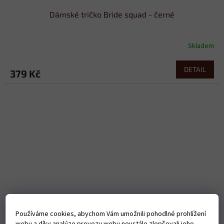
Dámské tričko Bride squad - černé
Skladem
DETAIL
379 Kč
Používáme cookies, abychom Vám umožnili pohodlné prohlížení
webu a díky analýze provozu webu neustále zlepšovali jeho