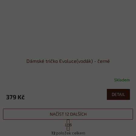
Dámské tričko Evoluce(vodák) - černé
Skladem
DETAIL
379 Kč
NAČÍST 12 DALŠÍCH
S
1
6
t
O
r
72
položek celkem