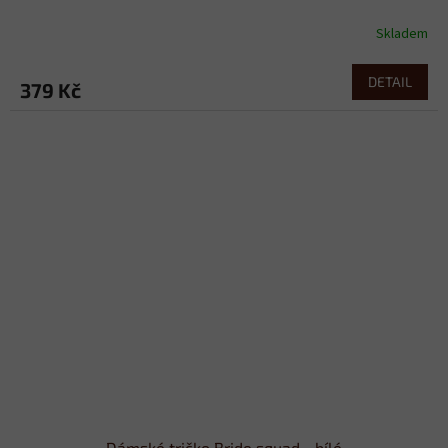
Skladem
DETAIL
379 Kč
Dámské tričko Bride squad - bílé