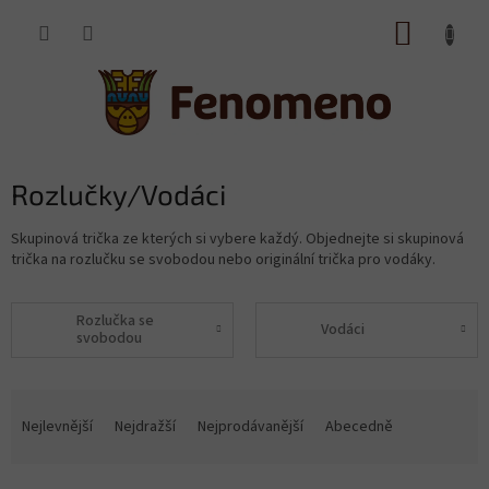
Přejít
NÁKUP
na
obsah
KOŠÍK
Rozlučky/Vodáci
Skupinová trička ze kterých si vybere každý. Objednejte si skupinová
trička na rozlučku se svobodou nebo originální trička pro vodáky.
Rozlučka se
Vodáci
svobodou
Ř
a
Nejlevnější
Nejdražší
Nejprodávanější
Abecedně
z
e