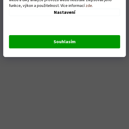
funkce, výkon a použitelnost. Více informací
zde
.
Nastavení
Dámské tričko Bride(diamant) - bílé
Skladem
Souhlasím
DETAIL
379 Kč