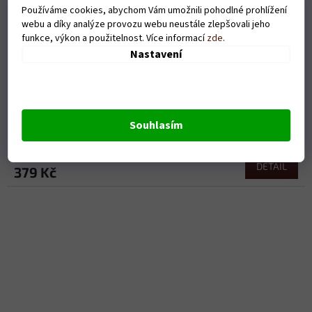
Používáme cookies, abychom Vám umožnili pohodlné prohlížení
webu a díky analýze provozu webu neustále zlepšovali jeho
funkce, výkon a použitelnost. Více informací
zde
.
Nastavení
Pánské tričko - Eat sleep šipky - bílé
Souhlasím
Skladem
DETAIL
379 Kč