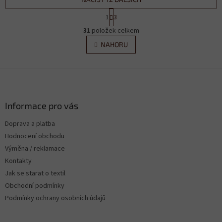
S
1
3
t
O
r
31
položek celkem
v
á
l
NAHORU
n
á
k
d
o
v
Z
a
á
c
á
n
í
p
í
p
a
Informace pro vás
r
t
v
Doprava a platba
í
k
Hodnocení obchodu
y
v
Výměna / reklamace
ý
Kontakty
p
Jak se starat o textil
i
s
Obchodní podmínky
u
Podmínky ochrany osobních údajů