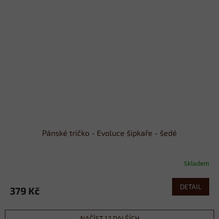
Pánské tričko - Evoluce šipkaře - šedé
Skladem
DETAIL
379 Kč
NAČÍST 12 DALŠÍCH