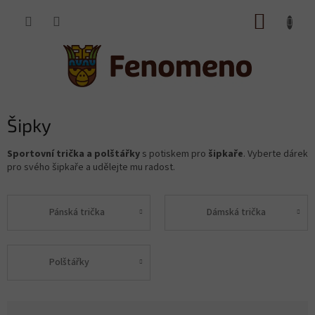
Přejít
NÁKUP
na
obsah
KOŠÍK
Šipky
Sportovní trička a polštářky
s potiskem pro
šipkaře
. Vyberte dárek
pro svého šipkaře a udělejte mu radost.
Pánská trička
Dámská trička
Polštářky
Ř