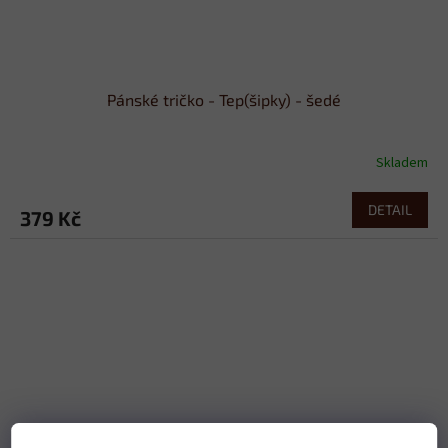
Pánské tričko - Tep(šipky) - šedé
Skladem
DETAIL
379 Kč