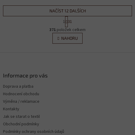
NAČÍST 12 DALŠÍCH
S
1
31
t
O
r
371
položek celkem
v
á
l
NAHORU
n
á
k
d
o
v
Z
a
á
c
á
n
í
p
í
p
a
Informace pro vás
r
t
v
Doprava a platba
í
k
Hodnocení obchodu
y
v
Výměna / reklamace
ý
Kontakty
p
Jak se starat o textil
i
s
Obchodní podmínky
u
Podmínky ochrany osobních údajů