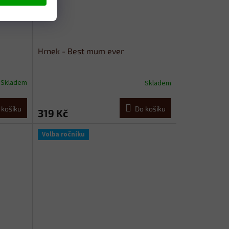
Hrnek - Best mum ever
Skladem
Skladem
 košíku
Do košíku
319 Kč
Volba ročníku