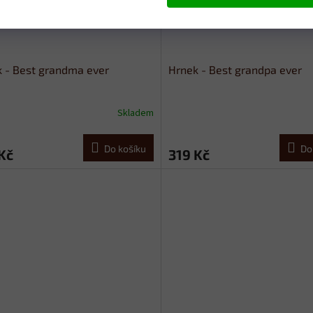
 - Best grandma ever
Hrnek - Best grandpa ever
Skladem
Do košíku
Do
Kč
319 Kč