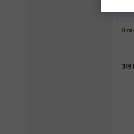
Hrnek
319 