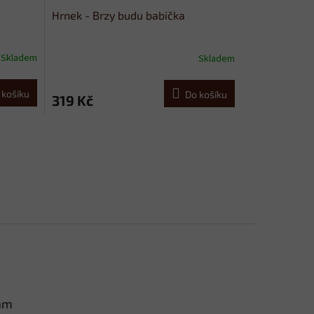
Hrnek - Brzy budu babička
Skladem
Skladem
 košíku
Do košíku
319 Kč
am