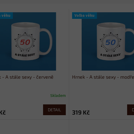
a věku
Volba věku
 - A stále sexy - červeně
Hrnek - A stále sexy - modř
Skladem
DETAIL
Kč
319 Kč