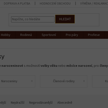
DOPRAVA A PLATBA
HODNOCENÍ OBCHODU
VÝMĚNA / REKLAMA
HLEDAT
Hobby
Rodinná
Sportovní
Pro páry
Profese
ky
y narozeninové
s možností
volby věku
nebo
měsíce narození
, pro
členy
Narozeniny
Členové rodiny
K
nější
Nejdražší
Nejprodávanější
Abecedně