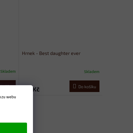
Hrnek - Best daughter ever
Skladem
Skladem
 košíku
Do košíku
319 Kč
vozu webu