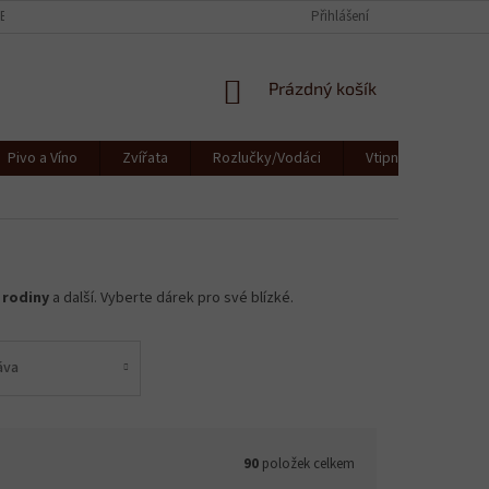
CE
KONTAKTY
JAK SE STARAT O TEXTIL
Přihlášení
OBCHODNÍ PODMÍNKY
NÁKUPNÍ
Prázdný košík
KOŠÍK
Pivo a Víno
Zvířata
Rozlučky/Vodáci
Vtipná a originální
 rodiny
a další. Vyberte dárek pro své blízké.
áva
90
položek celkem