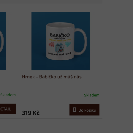
e
Hrnek - Babičko už máš nás
Skladem
Skladem
DETAIL
Do košíku
319 Kč