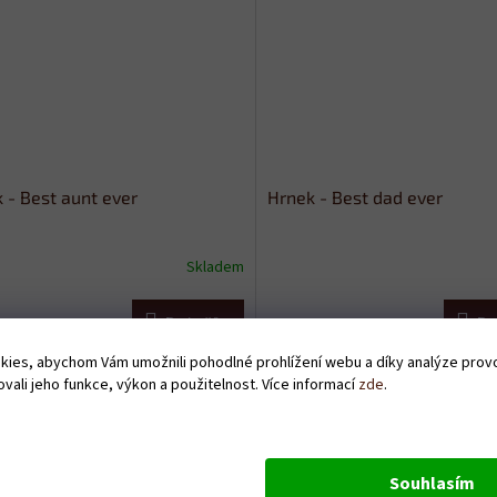
 - Best aunt ever
Hrnek - Best dad ever
Skladem
Do košíku
Do
Kč
319 Kč
ies, abychom Vám umožnili pohodlné prohlížení webu a díky analýze pro
vali jeho funkce, výkon a použitelnost. Více informací
zde
.
Souhlasím