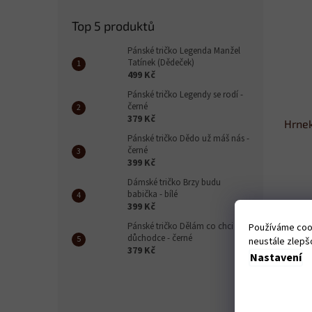
Top 5 produktů
Pánské tričko Legenda Manžel
Tatínek (Dědeček)
499 Kč
Pánské tričko Legendy se rodí -
černé
379 Kč
Hrnek
Pánské tričko Dědo už máš nás -
černé
399 Kč
Dámské tričko Brzy budu
babička - bílé
399 Kč
319 
Pánské tričko Dělám co chci
Používáme cook
důchodce - černé
neustále zlepšo
379 Kč
Nastavení