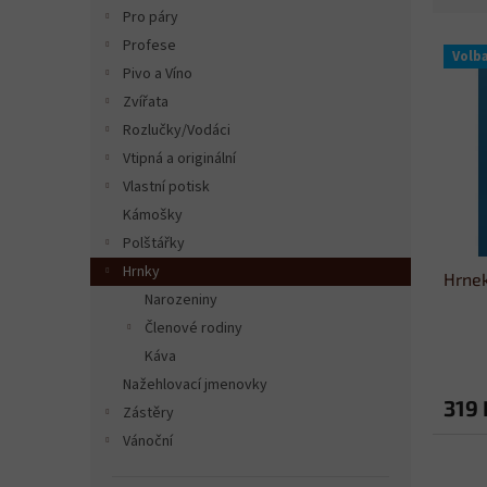
n
Pro páry
e
e
V
n
Profese
l
Volb
ý
í
Pivo a Víno
p
p
Zvířata
i
r
Rozlučky/Vodáci
s
o
Vtipná a originální
p
d
r
u
Vlastní potisk
o
k
Kámošky
d
t
Polštářky
u
ů
Hrnky
Hrnek
k
Narozeniny
t
Členové rodiny
ů
Káva
Nažehlovací jmenovky
319 
Zástěry
Vánoční