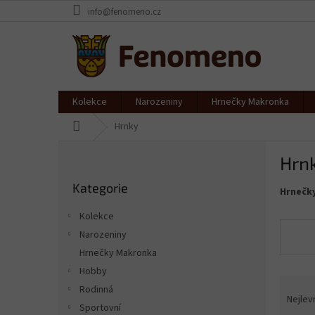
Přejít
info@fenomeno.cz
na
obsah
Kolekce
Narozeniny
Hrnečky Makronka
Domů
Hrnky
P
Hrn
o
Přeskočit
s
Kategorie
kategorie
Hrnečk
t
r
Kolekce
a
Narozeniny
n
Hrnečky Makronka
n
í
Hobby
Ř
p
Rodinná
a
Nejlev
a
Sportovní
z