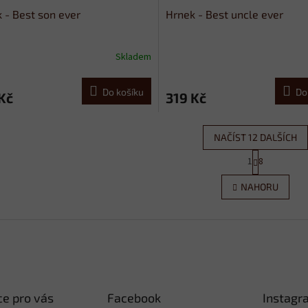
 - Best son ever
Hrnek - Best uncle ever
Skladem
Do košíku
Do
Kč
319 Kč
NAČÍST 12 DALŠÍCH
S
1
8
O
t
r
v
NAHORU
á
l
n
á
k
d
o
a
v
c
á
í
n
p
í
r
e pro vás
Facebook
Instagr
v