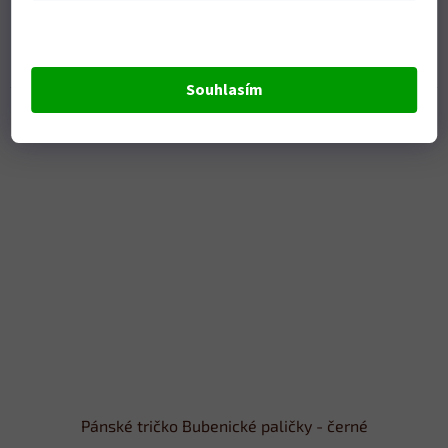
Skladem
DETAIL
379 Kč
Souhlasím
Pánské tričko Bubenické paličky - černé