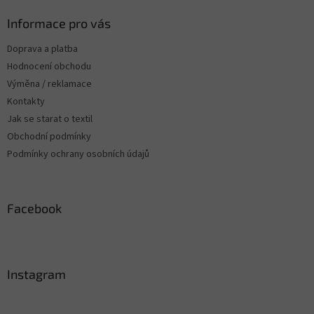
í
p
í
p
a
Informace pro vás
r
t
v
Doprava a platba
í
k
Hodnocení obchodu
y
v
Výměna / reklamace
ý
Kontakty
p
Jak se starat o textil
i
s
Obchodní podmínky
u
Podmínky ochrany osobních údajů
Facebook
Instagram