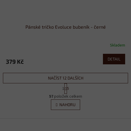
Pánské tričko Evoluce bubeník - černé
Skladem
DETAIL
379 Kč
NAČÍST 12 DALŠÍCH
S
1
5
t
O
r
57
položek celkem
v
á
l
NAHORU
n
á
k
d
o
v
Z
a
á
c
á
n