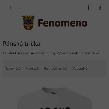
Přejít
NÁKUP
na
obsah
KOŠÍK
Pánská trička
Pánská trička
pro milovníky
hudby
. Vyberte dárek pro své blízké.
Ř
a
Nejlevnější
Nejdražší
Nejprodávanější
Abecedně
z
e
V
n
ý
í
p
p
i
r
s
o