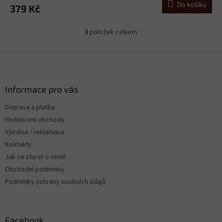
Do košíku
379 Kč
3
položek celkem
O
v
l
Z
á
á
d
p
a
a
Informace pro vás
c
t
í
Doprava a platba
í
p
Hodnocení obchodu
r
v
Výměna / reklamace
k
Kontakty
y
Jak se starat o textil
v
ý
Obchodní podmínky
p
Podmínky ochrany osobních údajů
i
s
u
Facebook