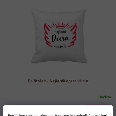
Polštářek - Nejlepší dcera křídla
Skladem
Do košíku
379 Kč
Používáme cookies, abychom Vám umožnili pohodlné prohlížení