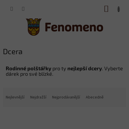
Přejít
NÁKUP
na
obsah
KOŠÍK
Dcera
Rodinné polštářky
pro ty
nejlepší dcery
. Vyberte
dárek pro své blízké.
Ř
a
Nejlevnější
Nejdražší
Nejprodávanější
Abecedně
z
e
V
n
ý
í
p
p