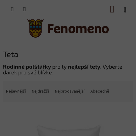
Přejít
NÁKUP
na
obsah
KOŠÍK
Teta
Rodinné polštářky
pro ty
nejlepší tety
. Vyberte
dárek pro své blízké.
Ř
a
Nejlevnější
Nejdražší
Nejprodávanější
Abecedně
z
e
V
n
ý
í
p
p
i
r