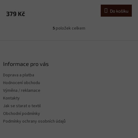
Do košíku
379 Kč
5
položek celkem
O
v
l
Z
á
á
d
p
a
a
Informace pro vás
c
t
í
Doprava a platba
í
p
Hodnocení obchodu
r
v
Výměna / reklamace
k
Kontakty
y
Jak se starat o textil
v
ý
Obchodní podmínky
p
Podmínky ochrany osobních údajů
i
s
u