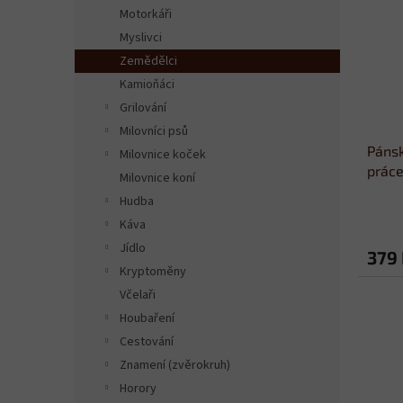
n
i
Motorkáři
r
e
s
o
Myslivci
l
p
d
Zemědělci
r
u
Kamioňáci
o
k
Grilování
d
t
Milovníci psů
u
ů
Pánsk
k
Milovnice koček
práce
t
Milovnice koní
ů
Hudba
Káva
Jídlo
379
Kryptoměny
Včelaři
Houbaření
Cestování
Znamení (zvěrokruh)
Horory