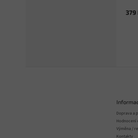
379
Z
á
p
a
t
Informac
í
Doprava a p
Hodnocení
Výměna / r
Kontakty