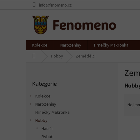
Přejít
info@fenomeno.cz
na
obsah
Kolekce
Narozeniny
Hrnečky Makronka
Domů
Hobby
Zemědělci
P
Zem
o
Přeskočit
s
Kategorie
kategorie
Hobby
t
r
Kolekce
Ř
a
a
Narozeniny
Nejlev
n
z
Hrnečky Makronka
n
e
í
Hobby
V
n
p
Hasiči
ý
í
a
Rybáři
p
p