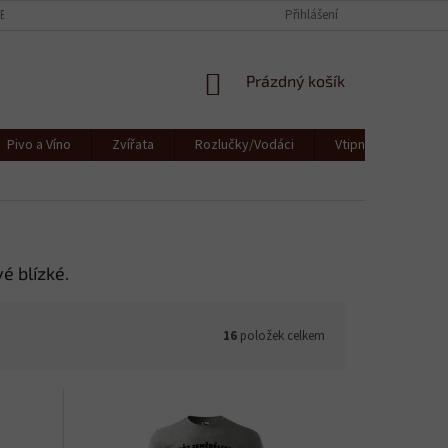
CE
KONTAKTY
JAK SE STARAT O TEXTIL
Přihlášení
OBCHODNÍ PODMÍNKY
NÁKUPNÍ
Prázdný košík
KOŠÍK
Pivo a Víno
Zvířata
Rozlučky/Vodáci
Vtipná a originální
é blízké.
16
položek celkem