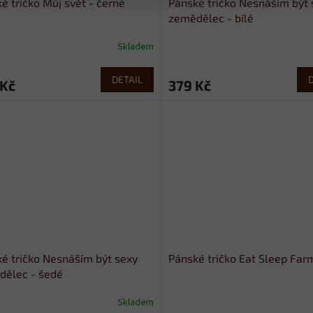
é tričko Můj svět - černé
Pánské tričko Nesnáším být 
zemědělec - bílé
Skladem
DETAIL
 Kč
379 Kč
é tričko Nesnáším být sexy
Pánské tričko Eat Sleep Farm
dělec - šedé
Skladem