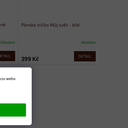
rné
Pánské tričko Můj svět - bílé
Skladem
Skladem
DETAIL
DETAIL
399 Kč
vozu webu