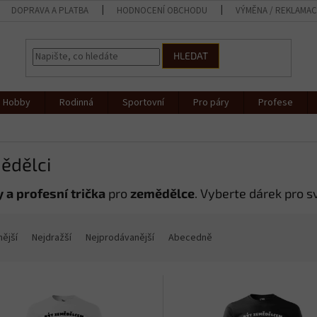
DOPRAVA A PLATBA
HODNOCENÍ OBCHODU
VÝMĚNA / REKLAMA
HLEDAT
Hobby
Rodinná
Sportovní
Pro páry
Profese
ědělci
 a profesní trička
pro
zemědělce
. Vyberte dárek pro sv
nější
Nejdražší
Nejprodávanější
Abecedně