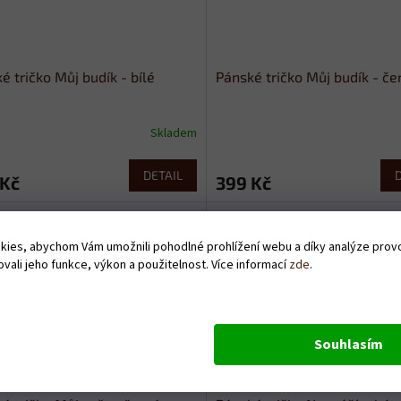
é tričko Můj budík - bílé
Pánské tričko Můj budík - če
Skladem
DETAIL
 Kč
399 Kč
ies, abychom Vám umožnili pohodlné prohlížení webu a díky analýze pro
vali jeho funkce, výkon a použitelnost. Více informací
zde
.
Souhlasím