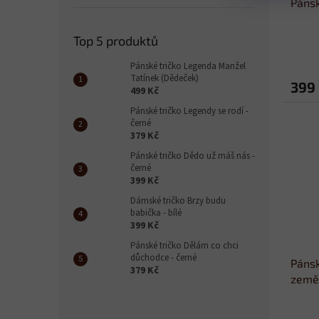
Pánsk
Top 5 produktů
Pánské tričko Legenda Manžel
Tatínek (Dědeček)
399
499 Kč
Pánské tričko Legendy se rodí -
černé
379 Kč
Pánské tričko Dědo už máš nás -
černé
399 Kč
Dámské tričko Brzy budu
babička - bílé
399 Kč
Pánské tričko Dělám co chci
důchodce - černé
Pánsk
379 Kč
země