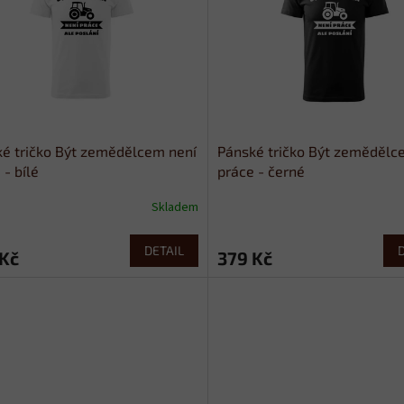
é tričko Být zemědělcem není
Pánské tričko Být zemědělc
 - bílé
práce - černé
Skladem
DETAIL
 Kč
379 Kč