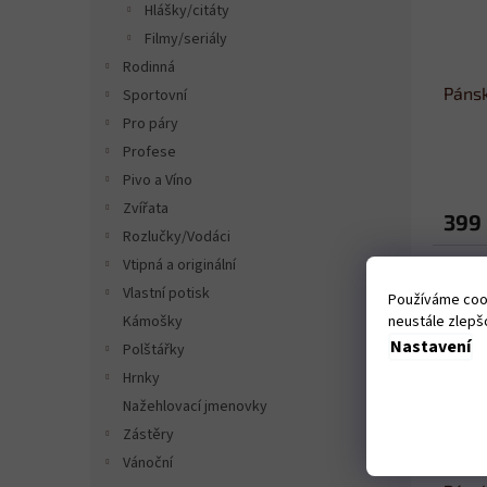
Hlášky/citáty
Filmy/seriály
Rodinná
Pánsk
Sportovní
Pro páry
Profese
Pivo a Víno
Zvířata
399
Rozlučky/Vodáci
Vtipná a originální
Vlastní potisk
Používáme cook
Kámošky
neustále zlepšo
Nastavení
Polštářky
Hrnky
Nažehlovací jmenovky
Zástěry
Vánoční