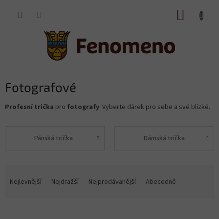
Přejít
NÁKUP
na
obsah
KOŠÍK
Fotografové
Profesní trička
pro
fotografy
. Vyberte dárek pro sebe a své blízké.
Pánská trička
Dámská trička
Ř
a
Nejlevnější
Nejdražší
Nejprodávanější
Abecedně
z
e
V
n