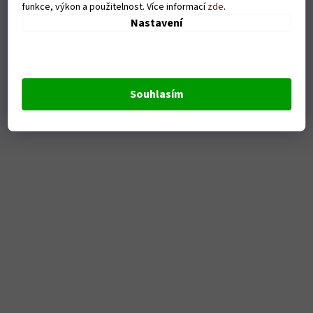
funkce, výkon a použitelnost. Více informací
zde
.
Nastavení
Dámské tričko Sexy fotograf - bílé
Skladem
Souhlasím
DETAIL
379 Kč