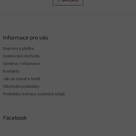
l
n
á
k
d
o
v
Z
a
á
c
á
n
í
p
í
p
a
Informace pro vás
r
t
v
Doprava a platba
í
k
Hodnocení obchodu
y
v
Výměna / reklamace
ý
Kontakty
p
Jak se starat o textil
i
s
Obchodní podmínky
u
Podmínky ochrany osobních údajů
Facebook