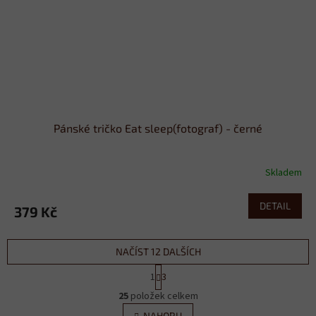
Pánské tričko Eat sleep(fotograf) - černé
Skladem
DETAIL
379 Kč
NAČÍST 12 DALŠÍCH
S
1
3
t
O
r
25
položek celkem
v
á
NAHORU