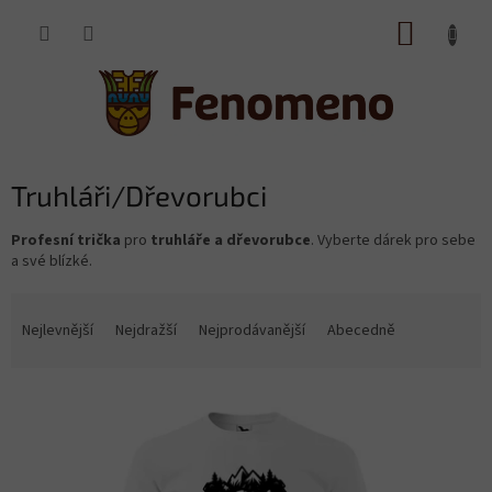
Přejít
NÁKUP
na
obsah
KOŠÍK
Truhláři/Dřevorubci
Profesní trička
pro
truhláře a dřevorubce
. Vyberte dárek pro sebe
a své blízké.
Ř
a
Nejlevnější
Nejdražší
Nejprodávanější
Abecedně
z
e
V
n
ý
í
p
p
i
r