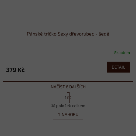
Pánské tričko Sexy dřevorubec - šedé
Skladem
DETAIL
379 Kč
NAČÍST 6 DALŠÍCH
S
1
2
t
O
r
18
položek celkem
v
á
l
NAHORU
n
á
k
d
o
v
Z
a
á