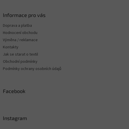
c
á
n
í
p
í
p
a
Informace pro vás
r
t
v
Doprava a platba
í
k
Hodnocení obchodu
y
v
Výměna / reklamace
ý
Kontakty
p
Jak se starat o textil
i
s
Obchodní podmínky
u
Podmínky ochrany osobních údajů
Facebook
Instagram