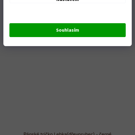
Skladem
DETAIL
379 Kč
Souhlasím
Pánské tričko Lebka(dřevorubec) - černé