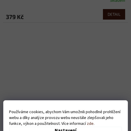
Skladem
DETAIL
379 Kč
Používáme cookies, abychom Vám umožnili pohodlné prohlížení
webu a díky analýze provozu webu neustále zlepšovali jeho
Pánské tričko Lebka(dřevorubec) - bílé
funkce, výkon a použitelnost. Více informací
zde
.
Nastavení