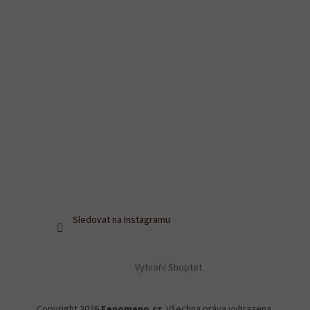
Sledovat na Instagramu
Vytvořil Shoptet
Copyright 2026
Fenomeno.cz
. Všechna práva vyhrazena.