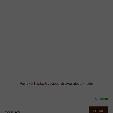
Pánské tričko Evoluce(dřevorubec) - bílé
Skladem
DETAIL
379 Kč