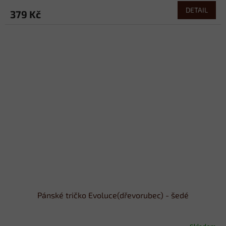
DETAIL
379 Kč
Pánské tričko Evoluce(dřevorubec) - šedé