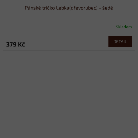
Pánské tričko Lebka(dřevorubec) - šedé
Skladem
DETAIL
379 Kč