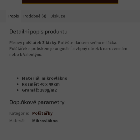
Popis
Podobné (4)
Diskuze
Detailní popis produktu
Párový polštářek
Z lásky
. Potěšte dárkem svého miláčka.
Polštářek s potiskem je originální a vtipný dárek k narozeninám
nebo k Valentýnu.
Materiál: mikrovlákno
Rozměr: 40 x 40 cm
Gramáž: 180g/m2
Doplňkové parametry
Kategorie
:
Polštářky
Materiál
:
Mikrovlákno
Z