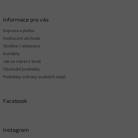
á
p
a
Informace pro vás
t
Doprava a platba
í
Hodnocení obchodu
Výměna / reklamace
Kontakty
Jak se starat o textil
Obchodní podmínky
Podmínky ochrany osobních údajů
Facebook
Instagram