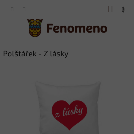
Přejít
NÁKUP
na
obsah
KOŠÍK
Polštářek - Z lásky