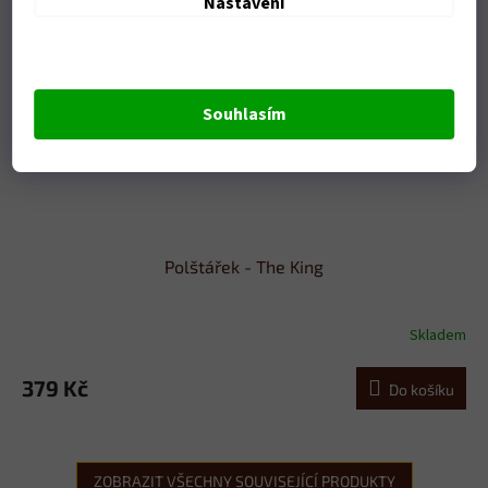
Nastavení
Souhlasím
Polštářek - The King
Skladem
379 Kč
Do košíku
ZOBRAZIT VŠECHNY SOUVISEJÍCÍ PRODUKTY