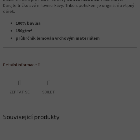
Darujte tričko své milovnici kávy. Triko s potiskem je originální a vtipný
dárek.
100% bavlna
2
150g/m
průkrčník lemován vrchovým materiálem
Detailní informace
ZEPTAT SE
SDÍLET
Související produkty