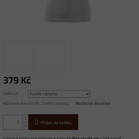
379 Kč
Měrná
Velikost
cena:
Můžeme doručit do:
Zvolte variantu
Možnosti doručení
Přidat do košíku
Dámské tričko pro milovnice kávy
Coffee mode on
v bílé barvě.