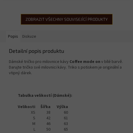
ZOBRAZIT VŠECHNY SOUVISEJÍCÍ PRODUKTY
Popis
Diskuze
Detailní popis produktu
Dámské tričko pro milovnice kávy
Coffee mode on
v bílé barvě.
Darujte tričko své milovnici kávy. Triko s potiskem je originální a
vtipný dárek.
Tabulka velikostí (Dámské):
Velikosti
Šířka
Výška
XS
38
60
S
42
61
M
46
63
L
50
65