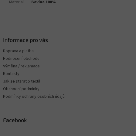
Material
:
Bavlna 100%
Z
á
p
a
Informace pro vás
t
Doprava a platba
í
Hodnocení obchodu
Výměna / reklamace
Kontakty
Jak se starat o textil
Obchodní podmínky
Podmínky ochrany osobních údajů
Facebook