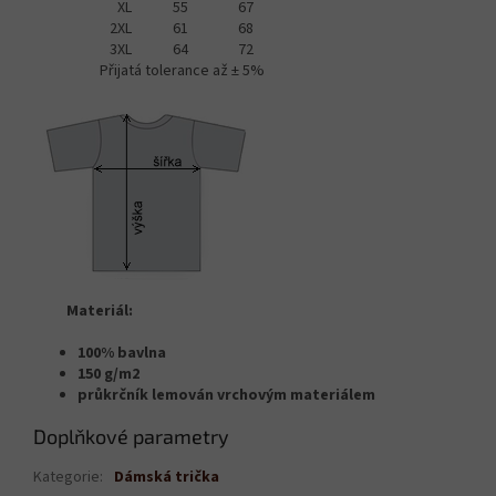
XL
55
67
2XL
61
68
3XL
64
72
Přijatá tolerance až ± 5%
Materiál:
100% bavlna
150 g/m2
průkrčník lemován vrchovým materiálem
Doplňkové parametry
Kategorie
:
Dámská trička