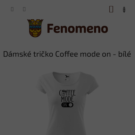
Přejít
NÁKUP
na
obsah
KOŠÍK
Dámské tričko Coffee mode on - bílé