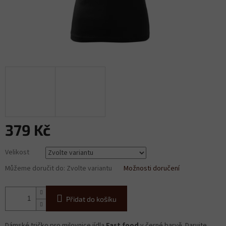
379 Kč
Měrná
Velikost
cena:
Můžeme doručit do:
Zvolte variantu
Možnosti doručení
Přidat do košíku
Dámské tričko pro milovnice jídla
Fast food
v černé barvě. Darujte