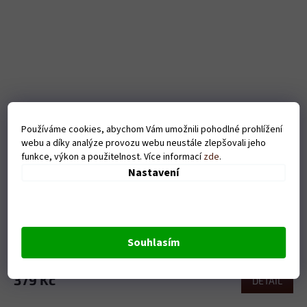
Používáme cookies, abychom Vám umožnili pohodlné prohlížení
webu a díky analýze provozu webu neustále zlepšovali jeho
funkce, výkon a použitelnost. Více informací
zde
.
Nastavení
Dámské tričko Omlouvám se za to co jsem řekla - bílé
Souhlasím
Skladem
379 Kč
DETAIL