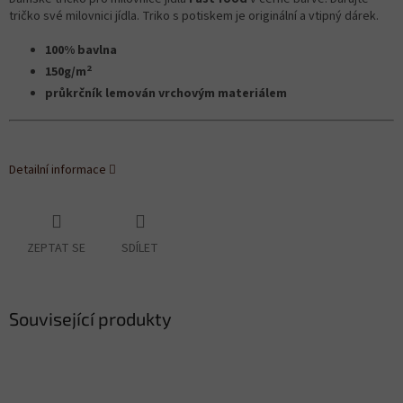
tričko své milovnici jídla. Triko s potiskem je originální a vtipný dárek.
100% bavlna
2
150g/m
průkrčník lemován vrchovým materiálem
Detailní informace
ZEPTAT SE
SDÍLET
Související produkty