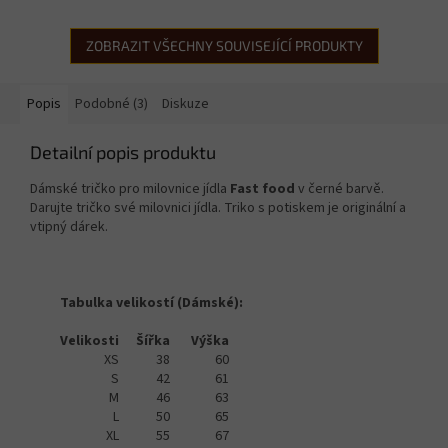
ZOBRAZIT VŠECHNY SOUVISEJÍCÍ PRODUKTY
Popis
Podobné (3)
Diskuze
Detailní popis produktu
Dámské tričko pro milovnice jídla
Fast food
v černé barvě.
Darujte tričko své milovnici jídla. Triko s potiskem je originální a
vtipný dárek.
Tabulka velikostí (Dámské):
Velikosti
Šířka
Výška
XS
38
60
S
42
61
M
46
63
L
50
65
XL
55
67