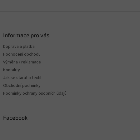
Z
á
p
a
Informace pro vás
t
Doprava a platba
í
Hodnocení obchodu
Výměna / reklamace
Kontakty
Jak se starat o textil
Obchodní podmínky
Podmínky ochrany osobních údajů
Facebook