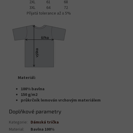
2XL
61
68
3XL
64
72
Přijatá tolerance až ± 5%
Materiál:
100% bavlna
150 g/m2
průkrčník lemován vrchovým materiálem
Doplňkové parametry
Kategorie
:
Dámská trička
Material
:
Bavlna 100%