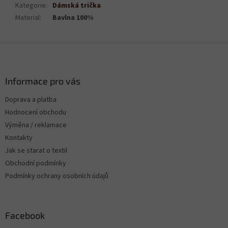
Kategorie
:
Dámská trička
Material
:
Bavlna 100%
Z
á
p
a
Informace pro vás
t
Doprava a platba
í
Hodnocení obchodu
Výměna / reklamace
Kontakty
Jak se starat o textil
Obchodní podmínky
Podmínky ochrany osobních údajů
Facebook