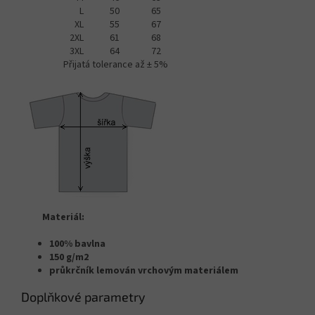
L
50
65
XL
55
67
2XL
61
68
3XL
64
72
Přijatá tolerance až ± 5%
Materiál:
100% bavlna
150 g/m2
průkrčník lemován vrchovým materiálem
Doplňkové parametry