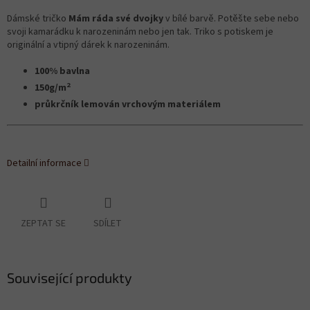
Dámské tričko
Mám ráda své dvojky
v bílé barvě. Potěšte sebe nebo
svoji kamarádku k narozeninám nebo jen tak. Triko s potiskem je
originální a vtipný dárek k narozeninám.
100% bavlna
2
150g/m
průkrčník lemován vrchovým materiálem
Detailní informace
ZEPTAT SE
SDÍLET
Související produkty