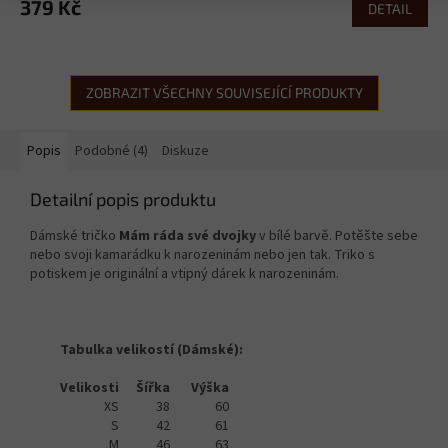
379 Kč
DETAIL
ZOBRAZIT VŠECHNY SOUVISEJÍCÍ PRODUKTY
Popis
Podobné (4)
Diskuze
Detailní popis produktu
Dámské tričko
Mám ráda své dvojky
v bílé barvě. Potěšte sebe
nebo svoji kamarádku k narozeninám nebo jen tak. Triko s
potiskem je originální a vtipný dárek k narozeninám.
Tabulka velikostí (Dámské):
Velikosti
Šířka
Výška
XS
38
60
S
42
61
M
46
63