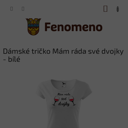
Přejít
NÁKUP
na
obsah
KOŠÍK
Dámské tričko Mám ráda své dvojky
- bílé