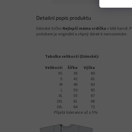
Detailní popis produktu
Dámské tričko
Nejlepší máma srdíčka
v bílé barvě. 
potiskem je originální a vtipný dárek k narozeninám.
Tabulka velikostí (Dámské):
Velikosti
Šířka
Výška
XS
38
60
S
42
61
M
46
63
L
50
65
XL
55
67
2XL
61
68
3XL
64
72
Přijatá tolerance až ± 5%