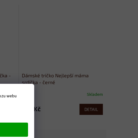
čka -
Dámské tričko Nejlepší máma
srdíčka - černé
Skladem
Skladem
vozu webu
379 Kč
ETAIL
DETAIL