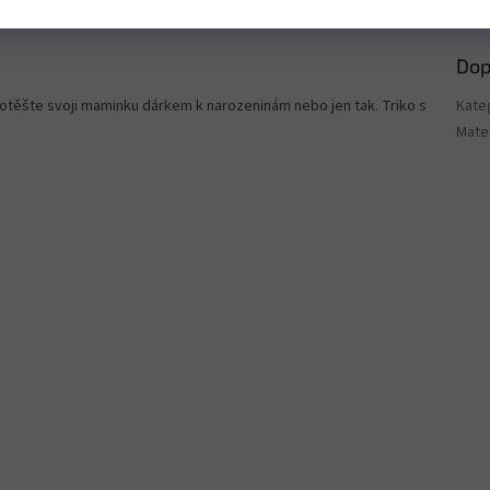
Dop
Potěšte svoji maminku dárkem k narozeninám nebo jen tak. Triko s
Kate
Mater