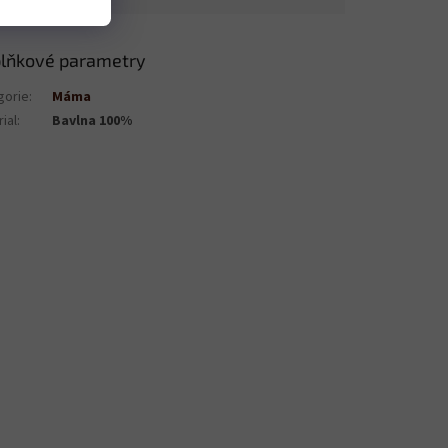
lňkové parametry
gorie
:
Máma
ial
:
Bavlna 100%