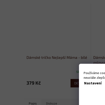
Dámské tričko Nejlepší Máma - bílé
Dámské
oslovuj
Skladem
Používáme cook
neustále zlepšo
379 Kč
379 
Nastavení
DETAIL
Popis
Diskuze