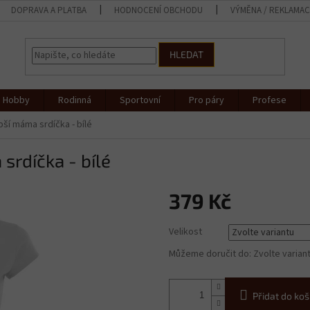
DOPRAVA A PLATBA
HODNOCENÍ OBCHODU
VÝMĚNA / REKLAMA
HLEDAT
Hobby
Rodinná
Sportovní
Pro páry
Profese
ší máma srdíčka - bílé
srdíčka - bílé
379 Kč
Měrná
Velikost
cena:
Můžeme doručit do:
Zvolte varian
Přidat do koš