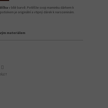
díčka
v bílé barvě. Potěšte svoji maminku dárkem k
potiskem je originální a vtipný dárek k narozeninám.
ovým materiálem
DÍLET