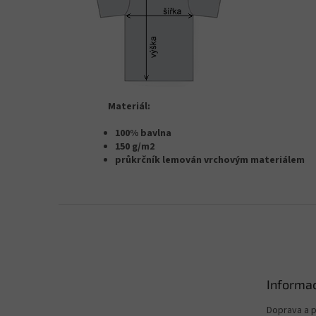
Materiál:
100% bavlna
150 g/m2
průkrčník lemován vrchovým materiálem
Z
á
p
a
t
Informac
í
Doprava a p