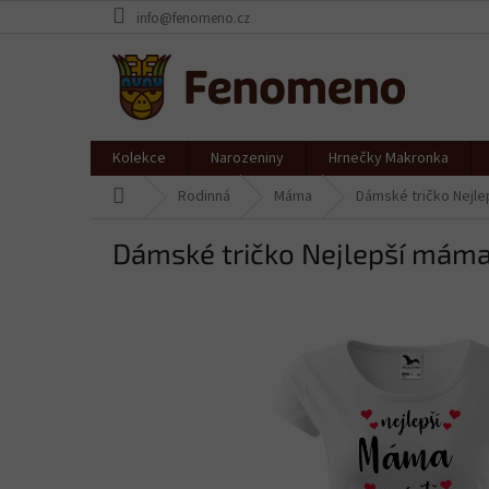
Přejít
info@fenomeno.cz
na
obsah
Kolekce
Narozeniny
Hrnečky Makronka
Domů
Rodinná
Máma
Dámské tričko Nejlep
Dámské tričko Nejlepší máma 