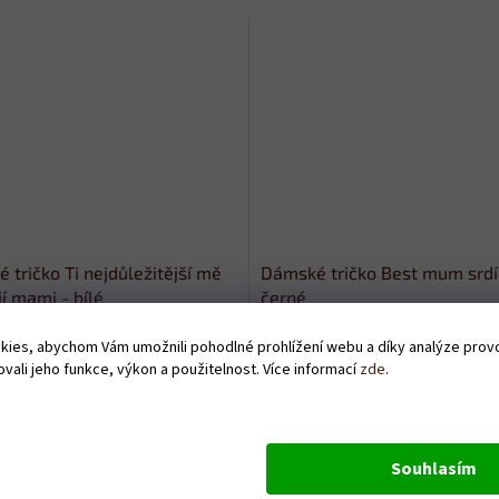
 tričko Ti nejdůležitější mě
Dámské tričko Best mum srdí
í mami - bílé
černé
Skladem
ies, abychom Vám umožnili pohodlné prohlížení webu a díky analýze pro
vali jeho funkce, výkon a použitelnost. Více informací
zde
.
Kč
379 Kč
DETAIL
D
Souhlasím