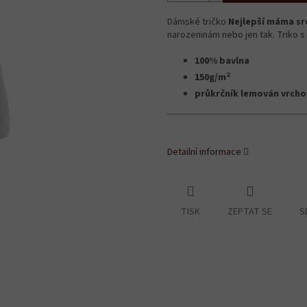
Dámské tričko
Nejlepší máma sr
narozeninám nebo jen tak. Triko s 
100% bavlna
2
150g/m
průkrčník lemován vrch
Detailní informace
TISK
ZEPTAT SE
S