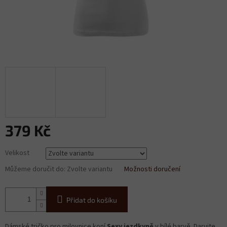
379 Kč
Měrná
Velikost
cena:
Můžeme doručit do:
Zvolte variantu
Možnosti doručení
Přidat do košíku
Dámské tričko pro milovnice koní
Sexy jezdkyně
v bílé barvě. Darujte