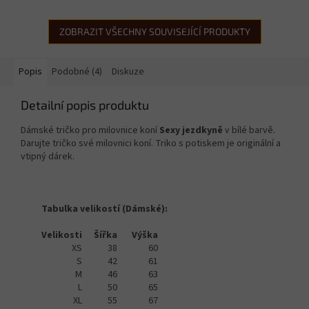
ZOBRAZIT VŠECHNY SOUVISEJÍCÍ PRODUKTY
Popis
Podobné (4)
Diskuze
Detailní popis produktu
Dámské tričko pro milovnice koní
Sexy jezdkyně
v bílé barvě.
Darujte tričko své milovnici koní. Triko s potiskem je originální a
vtipný dárek.
Tabulka velikostí (Dámské):
Velikosti
Šířka
Výška
XS
38
60
S
42
61
M
46
63
L
50
65
XL
55
67