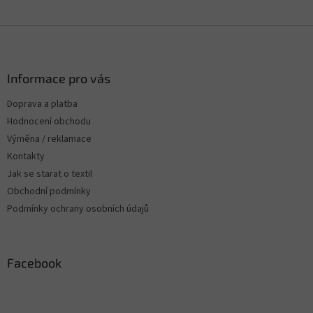
Z
á
p
a
Informace pro vás
t
Doprava a platba
í
Hodnocení obchodu
Výměna / reklamace
Kontakty
Jak se starat o textil
Obchodní podmínky
Podmínky ochrany osobních údajů
Facebook