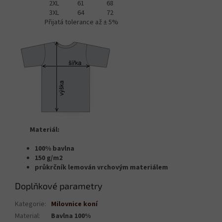
2XL
61
68
3XL
64
72
Přijatá tolerance až ± 5%
Materiál:
100% bavlna
150 g/m2
průkrčník lemován vrchovým materiálem
Doplňkové parametry
Kategorie
:
Milovnice koní
Material
:
Bavlna 100%