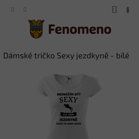
Přejít
NÁKUP
na
obsah
KOŠÍK
Dámské tričko Sexy jezdkyně - bílé