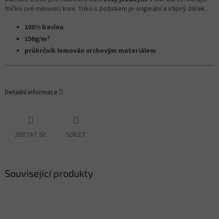
tričko své milovnici koní. Triko s potiskem je originální a vtipný dárek.
100% bavlna
2
150g/m
průkrčník lemován vrchovým materiálem
Detailní informace
ZEPTAT SE
SDÍLET
Související produkty