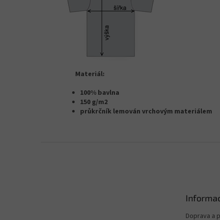
Materiál:
100% bavlna
150 g/m2
průkrčník lemován vrchovým materiálem
Z
á
p
a
t
Informac
í
Doprava a p