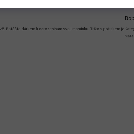
Dop
vě. Potěšte dárkem k narozeninám svoji maminku. Triko s potiskem je
Kate
Mater