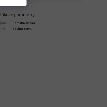
lňkové parametry
gorie
:
Dámská trička
ial
:
Bavlna 100%