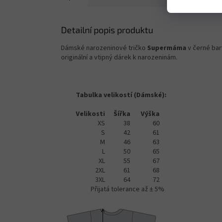
Detailní popis produktu
Dámské narozeninové tričko
Supermáma
v černé bar
originální a vtipný dárek k narozeninám.
Tabulka velikostí (Dámské):
Velikosti
Šířka
Výška
XS
38
60
S
42
61
M
46
63
L
50
65
XL
55
67
2XL
61
68
3XL
64
72
Přijatá tolerance až ± 5%