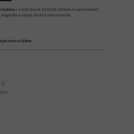
ermáma
v černé barvě. Potěšte dárkem k narozeninám
 originální a vtipný dárek k narozeninám.
ovým materiálem
DÍLET