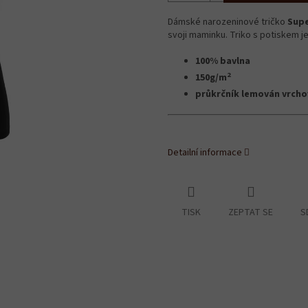
Dámské narozeninové tričko
Sup
svoji maminku. Triko s potiskem je
100% bavlna
2
150g/m
průkrčník lemován vrch
Detailní informace
TISK
ZEPTAT SE
S