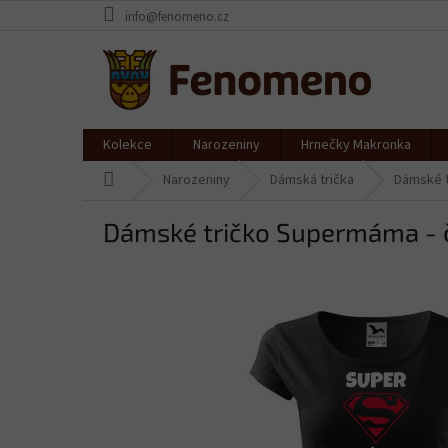
Přejít
info@fenomeno.cz
na
obsah
Kolekce
Narozeniny
Hrnečky Makronka
Domů
Narozeniny
Dámská trička
Dámské t
Dámské tričko Supermáma - 