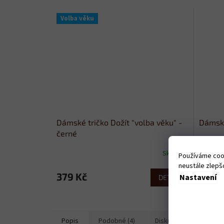
Volba věku
Dámské tričko Dožít "volba věku" -
Dámské
černé
Skladem
Používáme cook
neustále zlepšo
379 Kč
379 
Nastavení
DETAIL
Popis
Podobné (4)
Diskuze