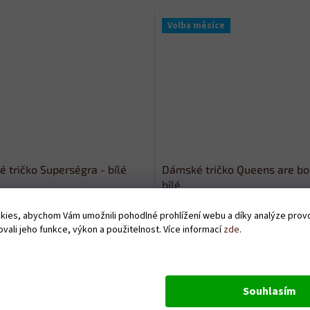
Volba měsíce
 tričko Superségra - bílé
Dámské tričko Queens are bo
bílé
Skladem
ies, abychom Vám umožnili pohodlné prohlížení webu a díky analýze pro
vali jeho funkce, výkon a použitelnost. Více informací
zde
.
Kč
399 Kč
DETAIL
D
Souhlasím