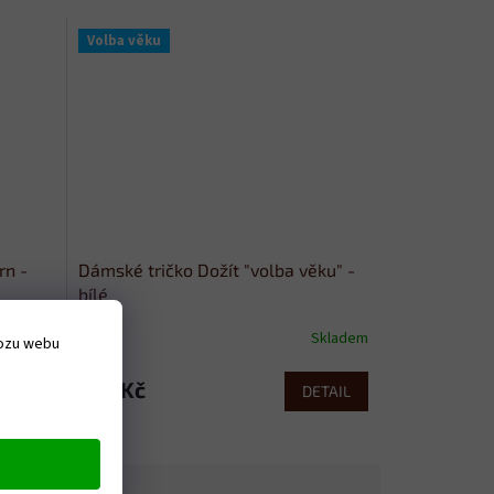
Volba věku
rn -
Dámské tričko Dožít "volba věku" -
bílé
Skladem
Skladem
vozu webu
379 Kč
ETAIL
DETAIL