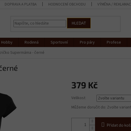
DOPRAVA A PLATBA
HODNOCENÍ OBCHODU
VÝMĚNA / REKLAMA
HLEDAT
Hobby
Rodinná
Sportovní
Pro páry
Profese
ričko Supermáma - černé
černé
379 Kč
Měrná
Velikost
cena:
Můžeme doručit do:
Zvolte varian
Přidat do koš