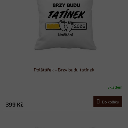
s
o
p
d
r
u
o
k
d
t
u
ů
k
t
ů
Polštářek - Brzy budu tatínek
Skladem
Do košíku
399 Kč