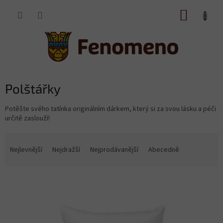
Přejít
NÁKUP
na
obsah
KOŠÍK
Polštářky
Potěšte svého tatínka originálním dárkem, který si
za svou lásku a péči
určitě zaslouží!
Ř
a
Nejlevnější
Nejdražší
Nejprodávanější
Abecedně
z
e
V
n
ý
í
p
p
i
r