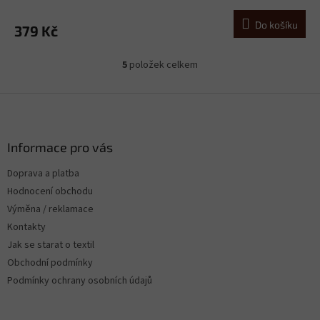
Do košíku
379 Kč
5
položek celkem
O
v
l
Z
á
á
d
p
a
a
Informace pro vás
c
t
í
Doprava a platba
í
p
Hodnocení obchodu
r
v
Výměna / reklamace
k
Kontakty
y
Jak se starat o textil
v
ý
Obchodní podmínky
p
Podmínky ochrany osobních údajů
i
s
u