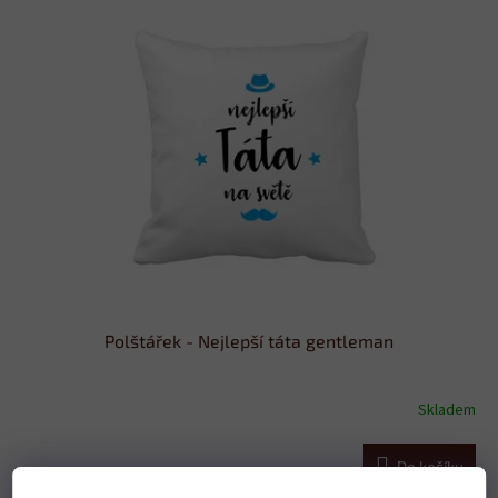
Polštářek - Nejlepší táta gentleman
Skladem
Do košíku
379 Kč