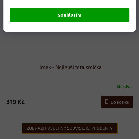
Souhlasím
Hrnek - Nejlepší teta srdíčka
Skladem
319 Kč
Do košíku
ZOBRAZIT VŠECHNY SOUVISEJÍCÍ PRODUKTY