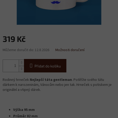
319 Kč
Měrná
Můžeme doručit do:
12.8.2026
Možnosti doručení
cena:
Přidat do košíku
Rodinný hrneček
Nejlepší táta gentleman
. Potěšte svého tátu
dárkem k narozeninám, Vánocům nebo jen tak. Hrneček s potiskem je
originální a vtipný dárek.
Výška 95 mm
Průměr 82 mm