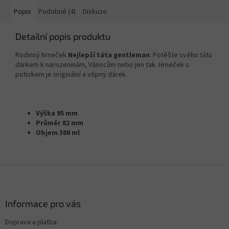
Popis
Podobné (4)
Diskuze
Detailní popis produktu
Rodinný hrneček
Nejlepší táta gentleman
. Potěšte svého tátu
dárkem k narozeninám, Vánocům nebo jen tak. Hrneček s
potiskem je originální a vtipný dárek.
Výška 95 mm
Průměr 82 mm
Objem 300 ml
Z
á
p
a
Informace pro vás
t
Doprava a platba
í