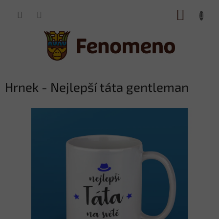
Přejít
NÁKUP
na
obsah
KOŠÍK
Hrnek - Nejlepší táta gentleman