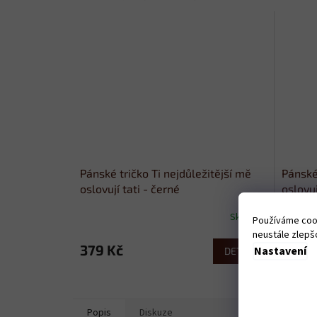
Pánské tričko Ti nejdůležitější mě
Pánské 
oslovují tati - černé
oslovuj
Skladem
Používáme cook
neustále zlepšo
379 Kč
379 
Nastavení
DETAIL
Popis
Diskuze