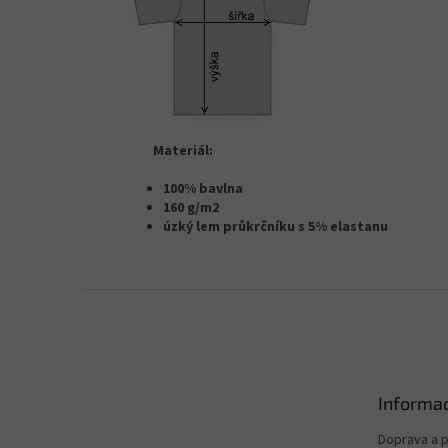
Materiál:
100% bavlna
160 g/m2
úzký lem průkrčníku s 5% elastanu
Z
á
p
a
t
Informac
í
Doprava a p