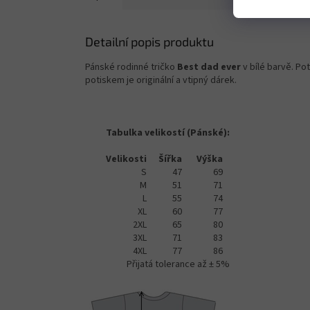
Detailní popis produktu
Pánské rodinné tričko
Best dad ever
v bílé barvě. P
potiskem je originální a vtipný dárek.
Tabulka velikostí (Pánské):
Velikosti
Šířka
Výška
S
47
69
M
51
71
L
55
74
XL
60
77
2XL
65
80
3XL
71
83
4XL
77
86
Přijatá tolerance až ± 5%