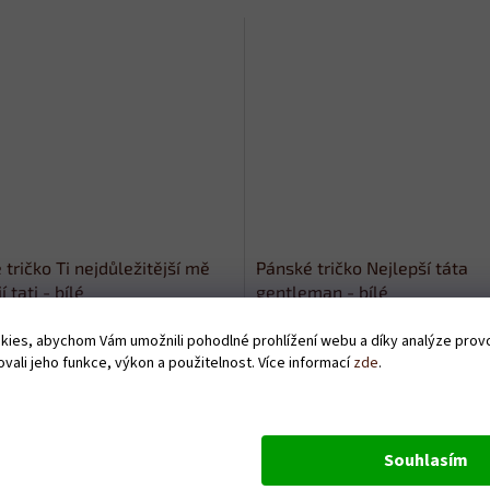
tričko Ti nejdůležitější mě
Pánské tričko Nejlepší táta
í tati - bílé
gentleman - bílé
Skladem
ies, abychom Vám umožnili pohodlné prohlížení webu a díky analýze pro
vali jeho funkce, výkon a použitelnost. Více informací
zde
.
Kč
379 Kč
DETAIL
D
Souhlasím