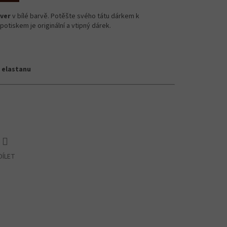
ever
v bílé barvě. Potěšte svého tátu dárkem k
potiskem je originální a vtipný dárek.
 elastanu
DÍLET