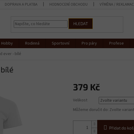
DOPRAVA A PLATBA
HODNOCENÍ OBCHODU
VÝMĚNA / REKLAMA
HLEDAT
Hobby
Rodinná
Sportovní
Pro páry
Profese
d ever - bílé
bílé
379 Kč
Měrná
Velikost
cena:
Můžeme doručit do:
Zvolte varian
Přidat do koš