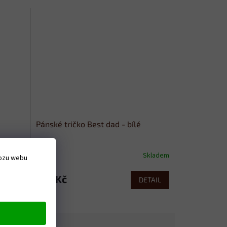
Pánské tričko Best dad - bílé
Skladem
Skladem
vozu webu
379 Kč
ETAIL
DETAIL