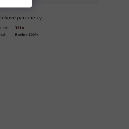
lňkové parametry
gorie
:
Táta
ial
:
Bavlna 100%