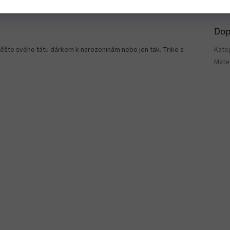
Dop
otěšte svého tátu dárkem k narozeninám nebo jen tak. Triko s
Kate
Mater