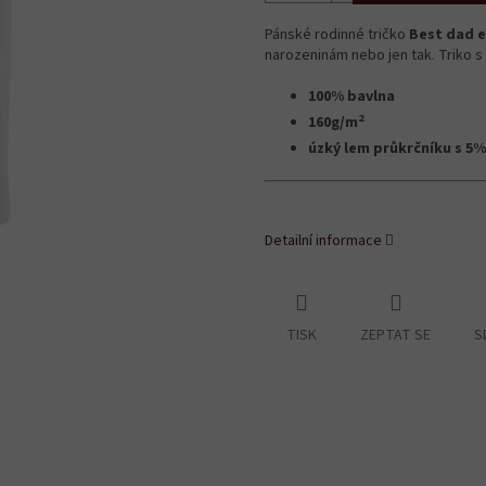
Pánské rodinné tričko
Best dad 
narozeninám nebo jen tak. Triko s 
100% bavlna
2
160g/m
úzký lem průkrčníku s 5%
Detailní informace
TISK
ZEPTAT SE
S