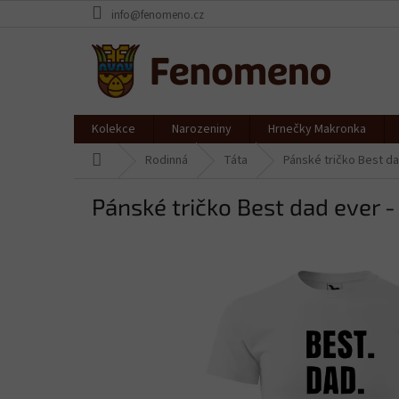
Přejít
info@fenomeno.cz
na
obsah
Kolekce
Narozeniny
Hrnečky Makronka
Domů
Rodinná
Táta
Pánské tričko Best da
Pánské tričko Best dad ever - 