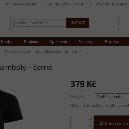
DOPRAVA A PLATBA
HODNOCENÍ OBCHODU
VÝMĚNA / REKLAMA
HLEDAT
Hobby
Rodinná
Sportovní
Pro páry
Profese
Pánské tričko Cestovatelské symboly - černé
symboly - černé
379 Kč
Měrná
Velikost
cena:
Můžeme doručit do:
Zvolte varian
Přidat do koš