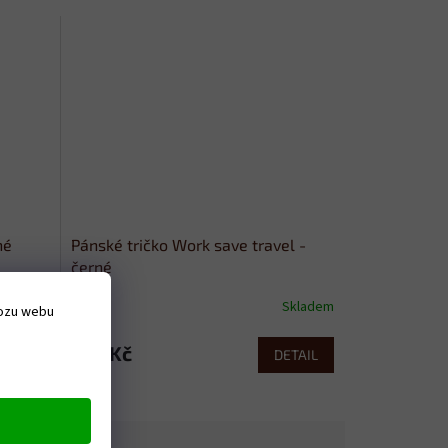
né
Pánské tričko Work save travel -
černé
Skladem
Skladem
vozu webu
379 Kč
ETAIL
DETAIL