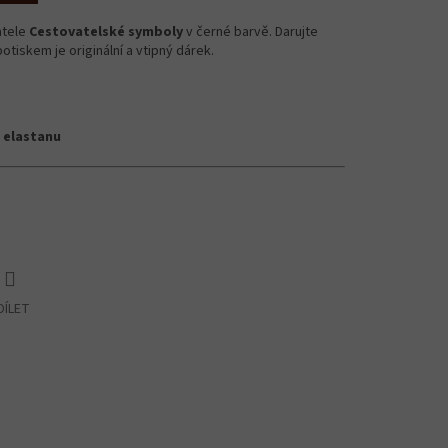
atele
Cestovatelské symboly
v černé barvě. Darujte
otiskem je originální a vtipný dárek.
 elastanu
DÍLET