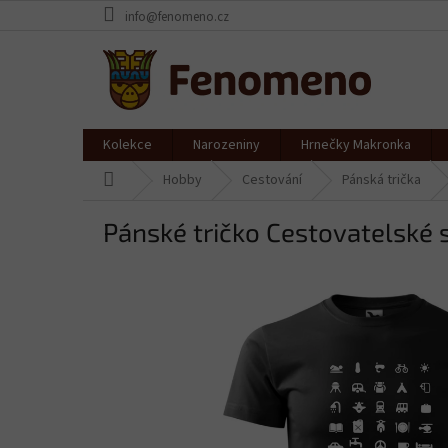
Přejít
info@fenomeno.cz
na
obsah
Kolekce
Narozeniny
Hrnečky Makronka
Domů
Hobby
Cestování
Pánská trička
Pánské tričko Cestovatelské 