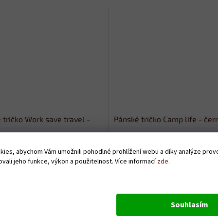
 tričko Work save travel -
Pánské tričko Camp life - čer
Skladem
ies, abychom Vám umožnili pohodlné prohlížení webu a díky analýze pro
vali jeho funkce, výkon a použitelnost. Více informací
zde
.
Kč
379 Kč
DETAIL
D
Souhlasím