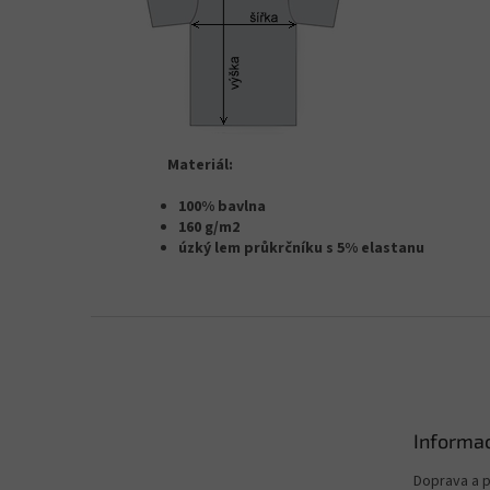
Materiál:
100% bavlna
160 g/m2
úzký lem průkrčníku s 5% elastanu
Z
á
p
a
t
Informac
í
Doprava a p