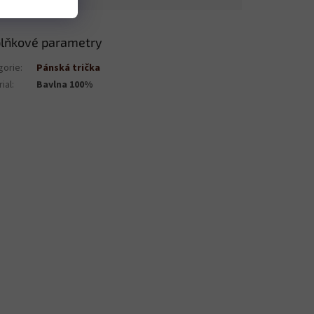
lňkové parametry
gorie
:
Pánská trička
ial
:
Bavlna 100%