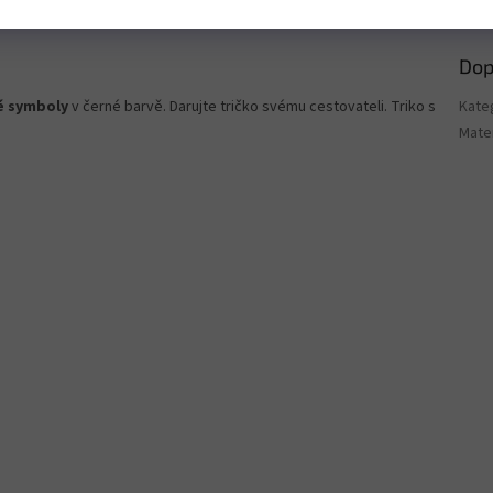
Dop
é symboly
v černé barvě. Darujte tričko svému cestovateli. Triko s
Kate
Mater