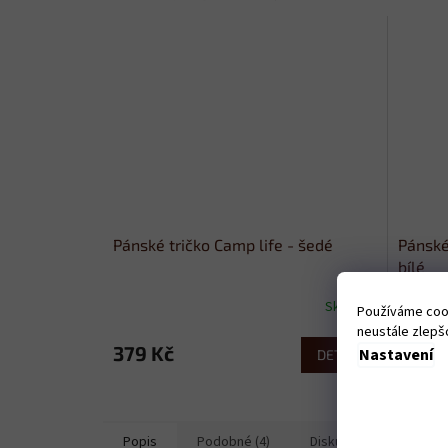
Pánské tričko Camp life - šedé
Pánské
bílé
Skladem
Používáme cook
neustále zlepšo
379 Kč
379 
Nastavení
DETAIL
Popis
Podobné (4)
Diskuze