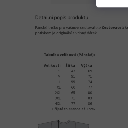
Detailní popis produktu
Pánské tričko pro vášnivé cestovatele
Cestovatelsk
potiskem je originální a vtipný dárek.
Tabulka velikostí (Pánské):
Velikosti
Šířka
Výška
S
47
69
M
51
71
L
55
74
XL
60
77
2XL
65
80
3XL
71
83
4XL
77
86
Přijatá tolerance až ± 5%