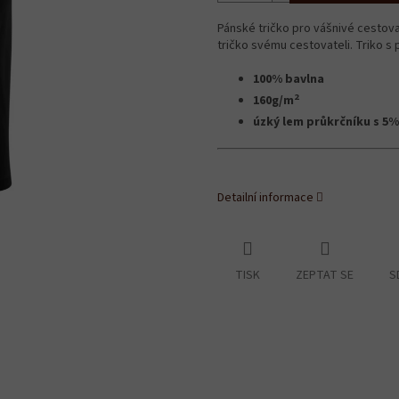
Pánské tričko pro vášnivé cestov
tričko svému cestovateli. Triko s p
100% bavlna
2
160g/m
úzký lem průkrčníku s 5%
Detailní informace
TISK
ZEPTAT SE
S