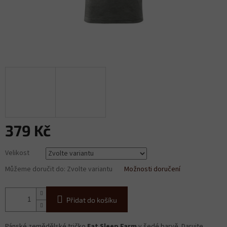
379 Kč
Měrná
Velikost
cena:
Můžeme doručit do:
Zvolte variantu
Možnosti doručení
Přidat do košíku
Pánské zemědělské tričko
Eat Sleep Farm
v šedé barvě. Darujte