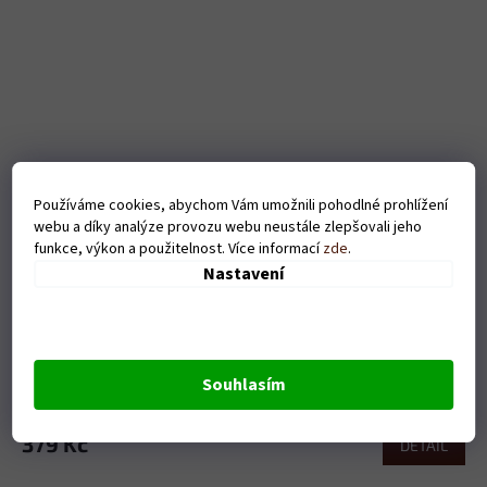
Používáme cookies, abychom Vám umožnili pohodlné prohlížení
webu a díky analýze provozu webu neustále zlepšovali jeho
funkce, výkon a použitelnost. Více informací
zde
.
Nastavení
Pánské tričko Nesnáším být sexy traktorista - černé
Souhlasím
Skladem
379 Kč
DETAIL