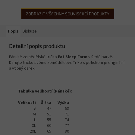
ZOBRAZIT VŠECHNY SOUVISEJÍCÍ PRODUKTY
Popis
Diskuze
Detailní popis produktu
Pánské zemědělské tričko
Eat Sleep Farm
v šedé barvě.
Darujte tričko svému zemědělcovi. Triko s potiskem je originální
a vtipný dárek.
Tabulka velikostí (Pánské):
Velikosti
Šířka
Výška
S
47
69
M
51
71
L
55
74
XL
60
77
2XL
65
80