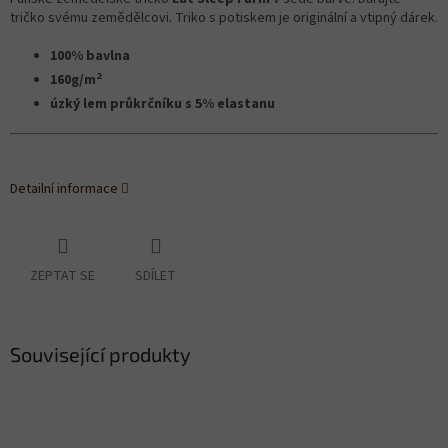
tričko svému zemědělcovi. Triko s potiskem je originální a vtipný dárek.
100% bavlna
2
160g/m
úzký lem průkrčníku s 5% elastanu
Detailní informace
ZEPTAT SE
SDÍLET
Související produkty