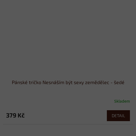
Pánské tričko Nesnáším být sexy zemědělec - šedé
Skladem
379 Kč
DETAIL