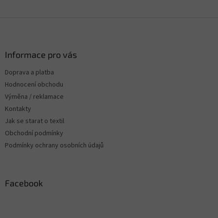
Z
á
p
a
Informace pro vás
t
Doprava a platba
í
Hodnocení obchodu
Výměna / reklamace
Kontakty
Jak se starat o textil
Obchodní podmínky
Podmínky ochrany osobních údajů
Facebook