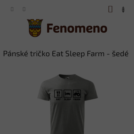
Přejít
NÁKUP
na
obsah
KOŠÍK
Pánské tričko Eat Sleep Farm - šedé