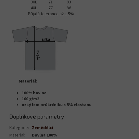
3XL
71
83
4XL
77
86
Přijatá tolerance až ± 5%
Materiál:
100% bavlna
160 g/m2
úzký lem průkrčníku s 5% elastanu
Doplňkové parametry
Kategorie
:
Zemědělci
Material
:
Bavlna 100%