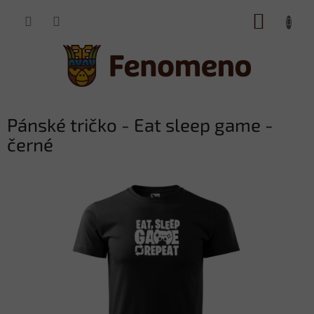
Přejít
NÁKUP
na
obsah
KOŠÍK
Pánské tričko - Eat sleep game -
černé