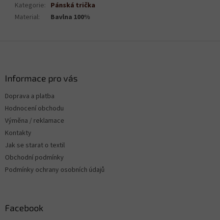
Kategorie
:
Pánská trička
Material
:
Bavlna 100%
Z
á
p
a
Informace pro vás
t
Doprava a platba
í
Hodnocení obchodu
Výměna / reklamace
Kontakty
Jak se starat o textil
Obchodní podmínky
Podmínky ochrany osobních údajů
Facebook