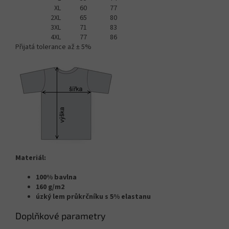
XL
60
77
2XL
65
80
3XL
71
83
4XL
77
86
Přijatá tolerance až ± 5%
Materiál:
100% bavlna
160 g/m2
úzký lem průkrčníku s 5% elastanu
Doplňkové parametry