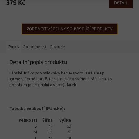
379 Kč
DETAIL
ZOBRAZIT VŠECHNY SOUVISEJÍCÍ PRODUKTY
Popis
Podobné (4)
Diskuze
Detailní popis produktu
Pánské tričko pro milovníky her(e-sport)
Eat sleep
game
v černé barvě. Darujte tričko svému hráči. Triko s
potiskem je originální a vtipný dárek.
Tabulka velikostí (Pánské):
Velikosti
Šířka
Výška
S
47
69
M
51
71
L
55
74