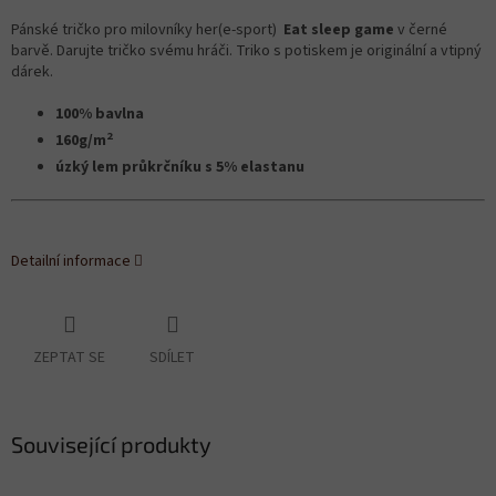
Pánské tričko pro milovníky her(e-sport)
Eat sleep game
v černé
barvě. Darujte tričko svému hráči. Triko s potiskem je originální a vtipný
dárek.
100% bavlna
2
160g/m
úzký lem průkrčníku s 5% elastanu
Detailní informace
ZEPTAT SE
SDÍLET
Související produkty