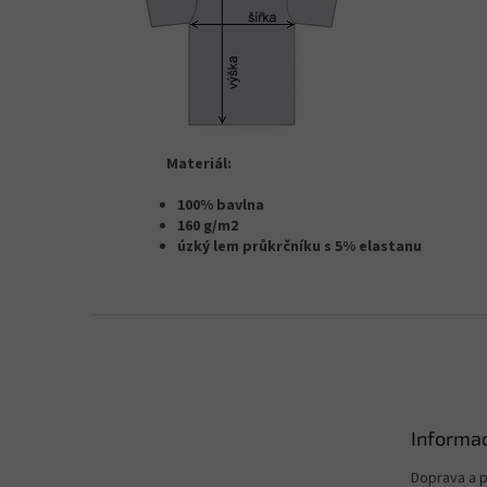
Materiál:
100% bavlna
160 g/m2
úzký lem průkrčníku s 5% elastanu
Z
á
p
a
t
Informac
í
Doprava a p