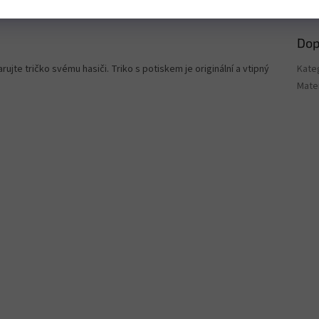
Dop
arujte tričko svému hasiči. Triko s potiskem je originální a vtipný
Kate
Mater