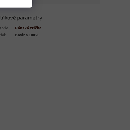
lňkové parametry
gorie
:
Pánská trička
ial
:
Bavlna 100%