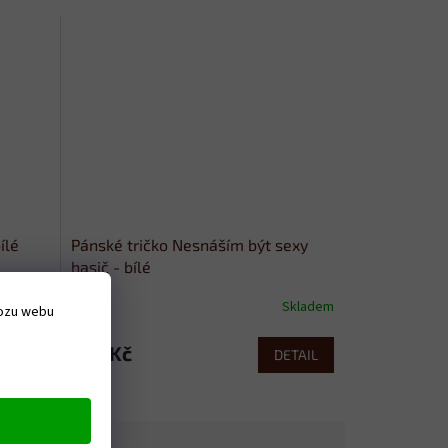
ílé
Pánské tričko Nesnáším být sexy
hasič - bílé
Skladem
Skladem
vozu webu
379 Kč
ETAIL
DETAIL