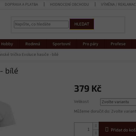
DOPRAVA A PLATBA
HODNOCENÍ OBCHODU
VÝMĚNA / REKLAMA
HLEDAT
Hobby
Rodinná
Sportovní
Pro páry
Profese
nské tričko Evoluce hasiče - bílé
- bílé
379 Kč
Měrná
Velikost
cena:
Můžeme doručit do:
Zvolte varian
Přidat do koš