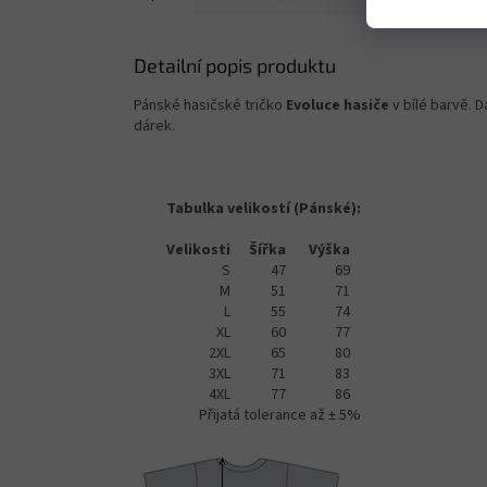
Detailní popis produktu
Pánské hasičské tričko
Evoluce hasiče
v bílé barvě. D
dárek.
Tabulka velikostí (Pánské):
Velikosti
Šířka
Výška
S
47
69
M
51
71
L
55
74
XL
60
77
2XL
65
80
3XL
71
83
4XL
77
86
Přijatá tolerance až ± 5%