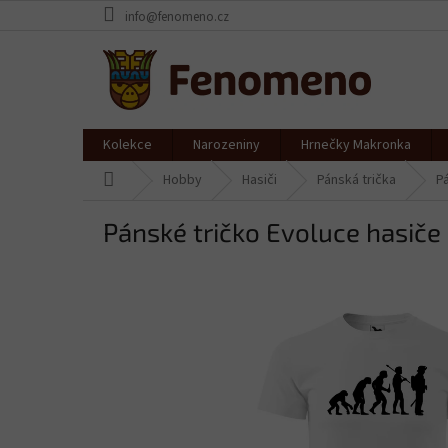
Přejít
info@fenomeno.cz
na
obsah
Kolekce
Narozeniny
Hrnečky Makronka
Domů
Hobby
Hasiči
Pánská trička
Pá
Pánské tričko Evoluce hasiče 