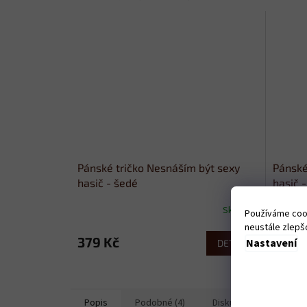
Pánské tričko Nesnáším být sexy
Pánské
hasič - šedé
hasič 
Skladem
Používáme cook
neustále zlepšo
379 Kč
379 
Nastavení
DETAIL
Popis
Podobné (4)
Diskuze