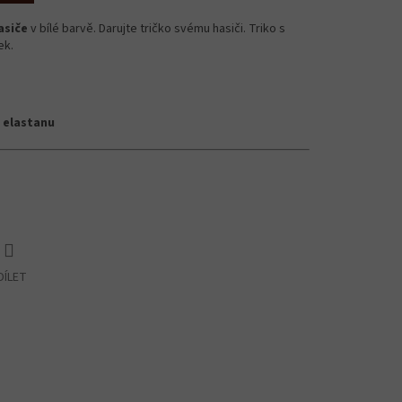
asiče
v bílé barvě. Darujte tričko svému hasiči. Triko s
ek.
 elastanu
DÍLET