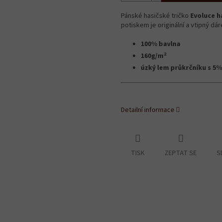
Pánské hasičské tričko
Evoluce h
potiskem je originální a vtipný dár
100% bavlna
2
160g/m
úzký lem průkrčníku s 5%
Detailní informace
TISK
ZEPTAT SE
S