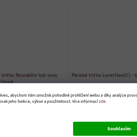
 tričko Nesnáším být sexy
Pánské tričko Love(Hasiči) - b
- černé
Skladem
ies, abychom Vám umožnili pohodlné prohlížení webu a díky analýze pro
vali jeho funkce, výkon a použitelnost. Více informací
zde
.
Kč
379 Kč
DETAIL
D
Souhlasím