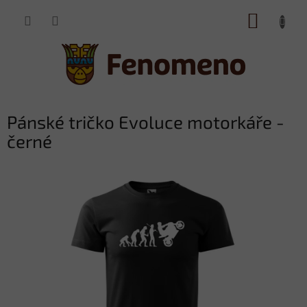
Přejít
NÁKUP
na
obsah
KOŠÍK
Pánské tričko Evoluce motorkáře -
černé