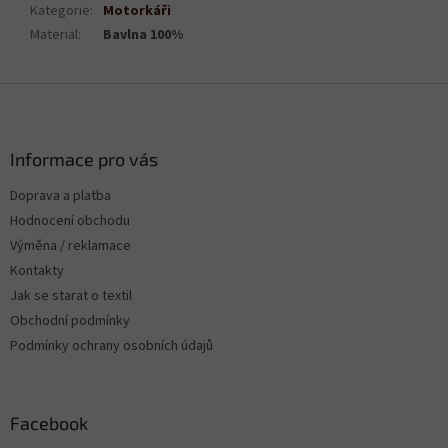
Kategorie
:
Motorkáři
Material
:
Bavlna 100%
Z
á
p
a
Informace pro vás
t
Doprava a platba
í
Hodnocení obchodu
Výměna / reklamace
Kontakty
Jak se starat o textil
Obchodní podmínky
Podmínky ochrany osobních údajů
Facebook