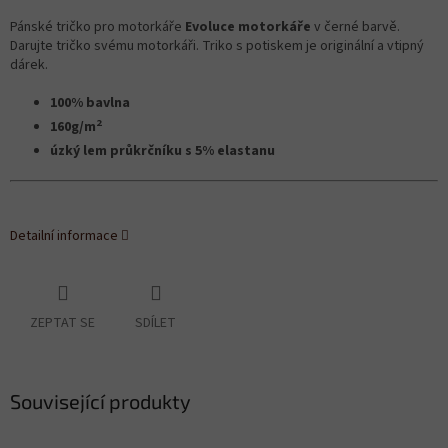
Pánské tričko pro motorkáře
Evoluce motorkáře
v černé barvě.
Darujte tričko svému motorkáři. Triko s potiskem je originální a vtipný
dárek.
100% bavlna
2
160g/m
úzký lem průkrčníku s 5% elastanu
Detailní informace
ZEPTAT SE
SDÍLET
Související produkty