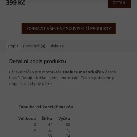
399 Kč
DETAIL
ZOBRAZIT VŠECHNY SOUVISEJÍCÍ PRODUKTY
Popis
Podobné (4)
Diskuze
Detailní popis produktu
Pánské tričko pro motorkáře
Evoluce motorkáře
v černé
barvě. Darujte tričko svému motorkáři. Triko s potiskem je
originální a vtipný dárek.
Tabulka velikostí (Pánské):
Velikosti
Šířka
Výška
S
47
69
M
51
71
L
55
74