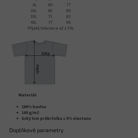
XL
60
77
2XL
65
80
3XL
71
83
4XL
77
86
Přijatá tolerance až ± 5%
Materiál:
100% bavlna
160 g/m2
úzký lem průkrčníku s 5% elastanu
Doplňkové parametry