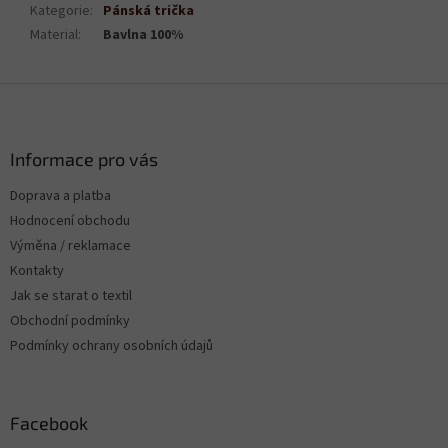
Kategorie
:
Pánská trička
Material
:
Bavlna 100%
Z
á
p
a
Informace pro vás
t
Doprava a platba
í
Hodnocení obchodu
Výměna / reklamace
Kontakty
Jak se starat o textil
Obchodní podmínky
Podmínky ochrany osobních údajů
Facebook