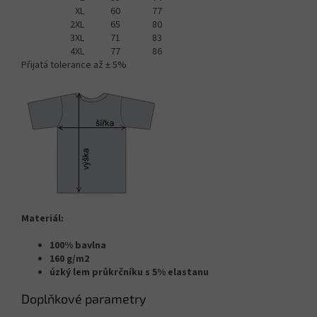
XL
60
77
2XL
65
80
3XL
71
83
4XL
77
86
Přijatá tolerance až ± 5%
Materiál:
100% bavlna
160 g/m2
úzký lem průkrčníku s 5% elastanu
Doplňkové parametry