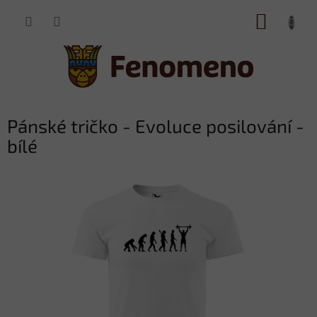
Přejít
NÁKUP
na
obsah
KOŠÍK
Pánské tričko - Evoluce posilování -
bílé