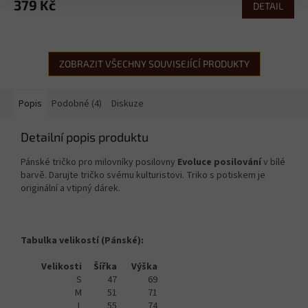
379 Kč
DETAIL
ZOBRAZIT VŠECHNY SOUVISEJÍCÍ PRODUKTY
Popis
Podobné (4)
Diskuze
Detailní popis produktu
Pánské tričko pro milovníky posilovny
Evoluce posilování
v bílé
barvě. Darujte tričko svému kulturistovi. Triko s potiskem je
originální a vtipný dárek.
Tabulka velikostí (Pánské):
Velikosti
Šířka
Výška
S
47
69
M
51
71
L
55
74