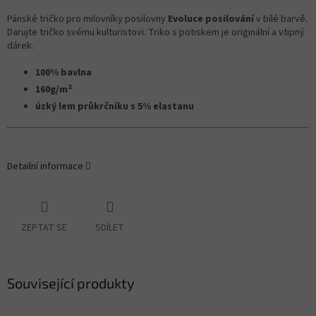
Pánské tričko pro milovníky posilovny
Evoluce posilování
v bílé barvě.
Darujte tričko svému kulturistovi. Triko s potiskem je originální a vtipný
dárek.
100% bavlna
2
160g/m
úzký lem průkrčníku s 5% elastanu
Detailní informace
ZEPTAT SE
SDÍLET
Související produkty