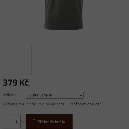
379 Kč
Měrná
Velikost
cena:
Můžeme doručit do:
Zvolte variantu
Možnosti doručení
Přidat do košíku