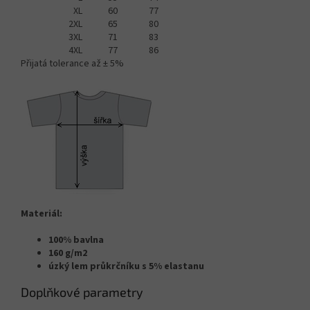
XL
60
77
2XL
65
80
3XL
71
83
4XL
77
86
Přijatá tolerance až ± 5%
Materiál:
100% bavlna
160 g/m2
úzký lem průkrčníku s 5% elastanu
Doplňkové parametry