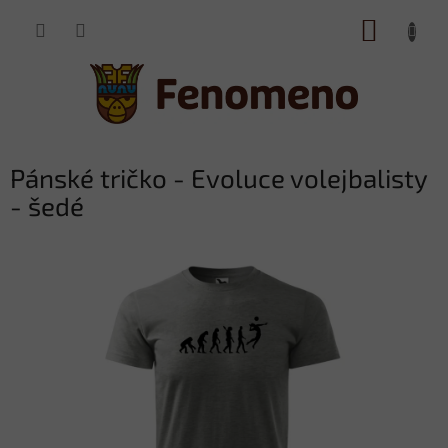
Přejít
NÁKUP
na
obsah
KOŠÍK
Pánské tričko - Evoluce volejbalisty
- šedé