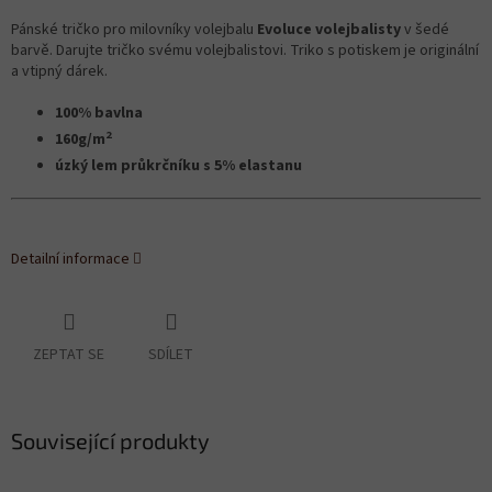
Pánské tričko pro milovníky volejbalu
Evoluce volejbalisty
v šedé
barvě. Darujte tričko svému volejbalistovi. Triko s potiskem je originální
a vtipný dárek.
100% bavlna
2
160g/m
úzký lem průkrčníku s 5% elastanu
Detailní informace
ZEPTAT SE
SDÍLET
Související produkty