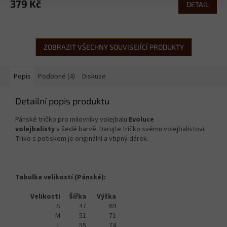
379 Kč
DETAIL
ZOBRAZIT VŠECHNY SOUVISEJÍCÍ PRODUKTY
Popis
Podobné (4)
Diskuze
Detailní popis produktu
Pánské tričko pro milovníky volejbalu
Evoluce
volejbalisty
v šedé barvě. Darujte tričko svému volejbalistovi.
Triko s potiskem je originální a vtipný dárek.
Tabulka velikostí (Pánské):
Velikosti
Šířka
Výška
S
47
69
M
51
71
L
55
74