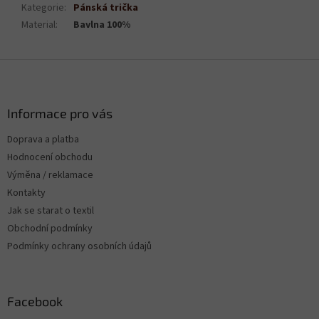
Kategorie
:
Pánská trička
Material
:
Bavlna 100%
Z
á
p
a
Informace pro vás
t
Doprava a platba
í
Hodnocení obchodu
Výměna / reklamace
Kontakty
Jak se starat o textil
Obchodní podmínky
Podmínky ochrany osobních údajů
Facebook