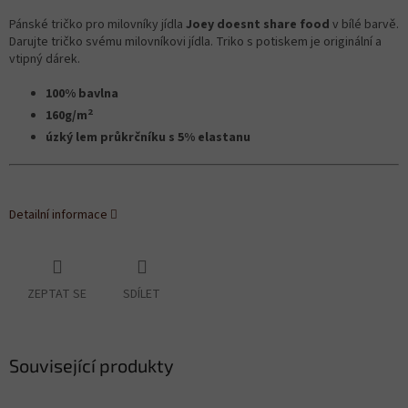
Pánské tričko pro milovníky jídla
Joey doesnt share food
v bílé barvě.
Darujte tričko svému milovníkovi jídla. Triko s potiskem je originální a
vtipný dárek.
100% bavlna
2
160g/m
úzký lem průkrčníku s 5% elastanu
Detailní informace
ZEPTAT SE
SDÍLET
Související produkty