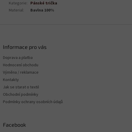
Kategorie
:
Pánské trička
Material
:
Bavlna 100%
Z
á
p
a
Informace pro vás
t
Doprava a platba
í
Hodnocení obchodu
Výměna / reklamace
Kontakty
Jak se starat o textil
Obchodní podmínky
Podmínky ochrany osobních údajů
Facebook