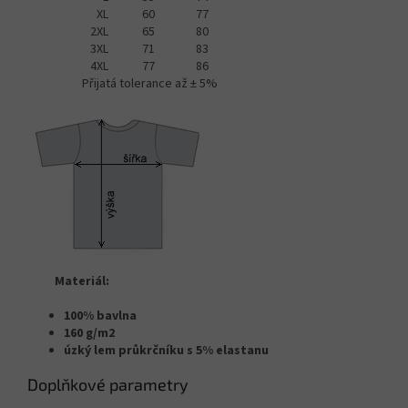
XL
60
77
2XL
65
80
3XL
71
83
4XL
77
86
Přijatá tolerance až ± 5%
Materiál:
100% bavlna
160 g/m2
úzký lem průkrčníku s 5% elastanu
Doplňkové parametry