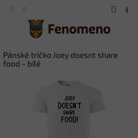
Přejít
NÁKUP
na
obsah
KOŠÍK
Pánské tričko Joey doesnt share
food - bílé