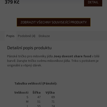
379 Kč
DETAIL
ZOBRAZIT VŠECHNY SOUVISEJÍCÍ PRODUKTY
Popis
Podobné (4)
Diskuze
Detailní popis produktu
Pánské tričko pro milovníky jídla
Joey doesnt share food
v bílé
barvě. Darujte tričko svému milovníkovi jídla. Triko s potiskem je
originální a vtipný dárek.
Tabulka velikostí (Pánské):
Velikosti
Šířka
Výška
S
47
69
M
51
71
L
55
74