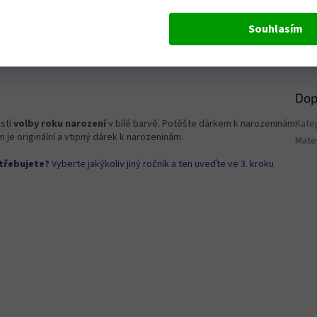
Souhlasím
Dop
stí
volby roku narození
v bílé barvě. Potěšte dárkem k narozeninám
Kate
 je originální a vtipný dárek k narozeninám.
Mater
otřebujete?
Vyberte jakýkoliv jiný ročník a ten uveďte ve 3. kroku