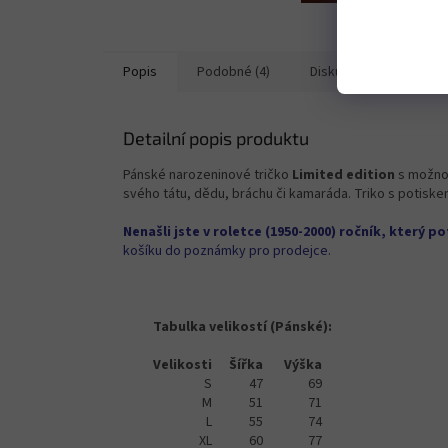
Popis
Podobné (4)
Diskuze
Detailní popis produktu
Pánské narozeninové tričko
Limited edition
s možno
svého tátu, dědu, bráchu či kamaráda. Triko s potiskem
Nenašli jste v roletce (1950-2000) ročník, který p
košíku do poznámky pro prodejce.
Tabulka velikostí (Pánské):
Velikosti
Šířka
Výška
S
47
69
M
51
71
L
55
74
XL
60
77