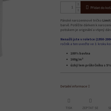
Přidat do koš
Pánské narozeninové tričko
Limit
barvě. Potěšte dárkem k narozeni
potiskem je originální a vtipný dá
Nenašli jste v roletce (1950-20
ročník a ten uveďte ve 3. kroku 
100% bavlna
2
160g/m
úzký lem průkrčníku s 5%
Detailní informace
TISK
ZEPTAT SE
S