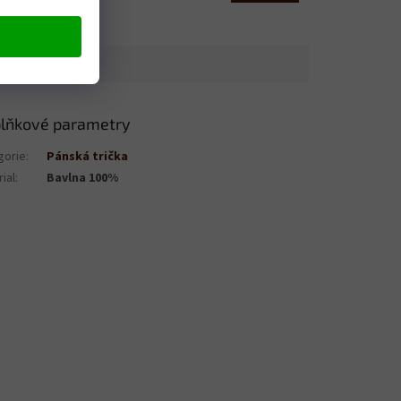
lňkové parametry
gorie
:
Pánská trička
ial
:
Bavlna 100%