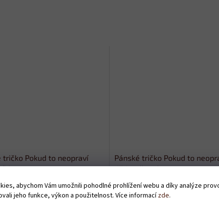
 tričko Pokud to neopraví
Pánské tričko Pokud to neopr
bílé
děda - černé
ies, abychom Vám umožnili pohodlné prohlížení webu a díky analýze pro
Skladem
vali jeho funkce, výkon a použitelnost. Více informací
zde
.
Kč
379 Kč
DETAIL
D