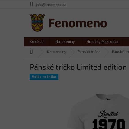
Přejít
info@fenomeno.cz
na
obsah
Kolekce
Narozeniny
Hrnečky Makronka
Domů
Narozeniny
Pánská trička
Pánské tri
Pánské tričko Limited edition 
Volba ročníku