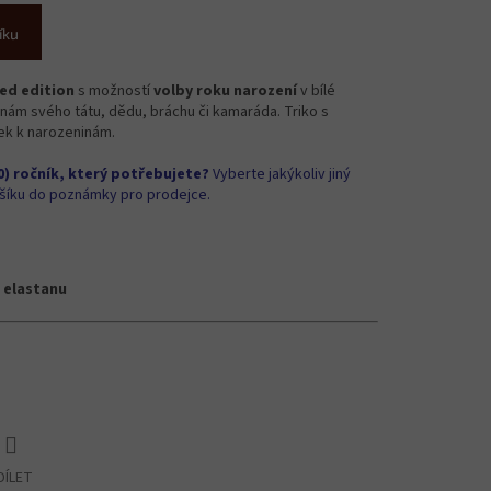
íku
ed edition
s možností
volby roku narození
v bílé
nám svého tátu, dědu, bráchu či kamaráda. Triko s
rek k narozeninám.
00) ročník, který potřebujete?
Vyberte jakýkoliv jiný
košíku do poznámky pro prodejce.
 elastanu
DÍLET