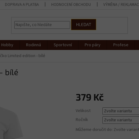
DOPRAVA A PLATBA
HODNOCENÍ OBCHODU
VÝMĚNA / REKLAMA
HLEDAT
Hobby
Rodinná
Sportovní
Pro páry
Profese
čko Limited edition - bílé
- bílé
379 Kč
Měrná
Velikost
cena:
Ročník
Můžeme doručit do:
Zvolte varian