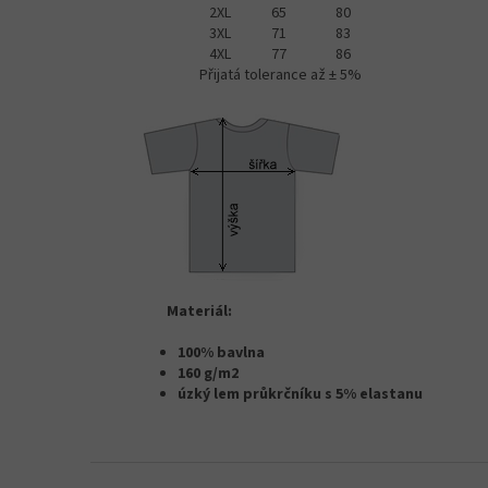
2XL
65
80
3XL
71
83
4XL
77
86
Přijatá tolerance až ± 5%
Materiál:
100% bavlna
160 g/m2
úzký lem průkrčníku s 5% elastanu
Z