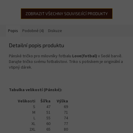
ZOBRAZIT VŠECHNY SOUVISEJÍCÍ PRODUKTY
Popis
Podobné (4)
Diskuze
Detailní popis produktu
Pánské tričko pro milovníky fotbalu
Love(fotbal)
v šedé barvě.
Darujte tričko svému fotbalistovi. Triko s potiskem je originální a
vtipný dárek.
Tabulka velikostí (Pánské):
Velikosti
Šířka
Výška
S
47
69
M
51
71
L
55
74
XL
60
77
2XL
65
80