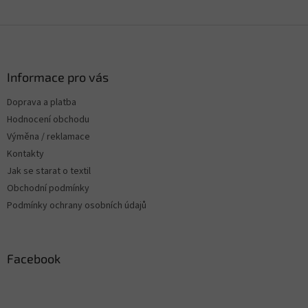
Z
á
p
a
Informace pro vás
t
Doprava a platba
í
Hodnocení obchodu
Výměna / reklamace
Kontakty
Jak se starat o textil
Obchodní podmínky
Podmínky ochrany osobních údajů
Facebook