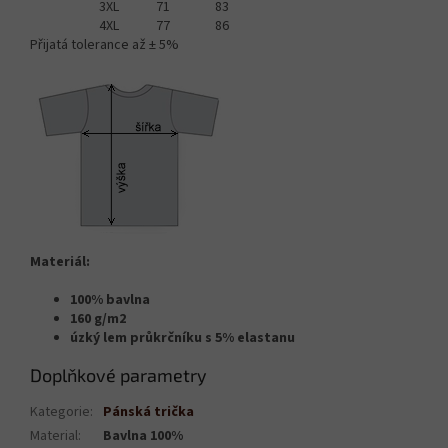
3XL
71
83
4XL
77
86
Přijatá tolerance až ± 5%
Materiál:
100% bavlna
160 g/m2
úzký lem průkrčníku s 5% elastanu
Doplňkové parametry
Kategorie
:
Pánská trička
Material
:
Bavlna 100%