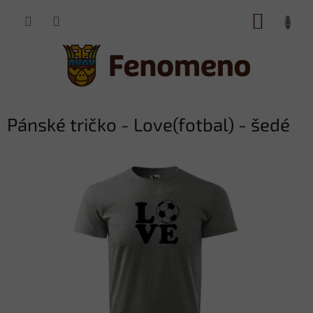
Přejít
NÁKUP
na
obsah
KOŠÍK
Pánské tričko - Love(fotbal) - šedé