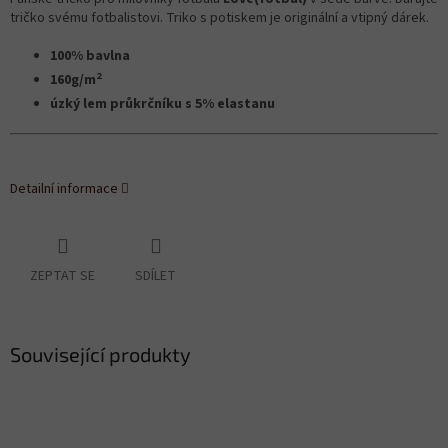
tričko svému fotbalistovi. Triko s potiskem je originální a vtipný dárek.
100% bavlna
2
160g/m
úzký lem průkrčníku s 5% elastanu
Detailní informace
ZEPTAT SE
SDÍLET
Související produkty