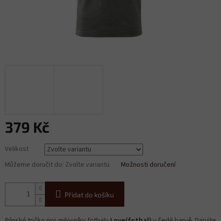
379 Kč
Měrná
Velikost
cena:
Můžeme doručit do:
Zvolte variantu
Možnosti doručení
Přidat do košíku
Pánské tričko pro milovníky fotbalu
Love(fotbal)
v šedé barvě. Darujte