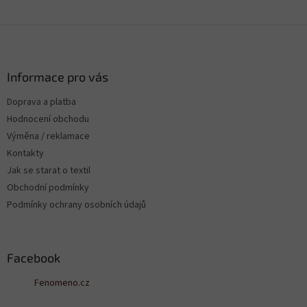
Z
á
p
a
Informace pro vás
t
Doprava a platba
í
Hodnocení obchodu
Výměna / reklamace
Kontakty
Jak se starat o textil
Obchodní podmínky
Podmínky ochrany osobních údajů
Facebook
Fenomeno.cz