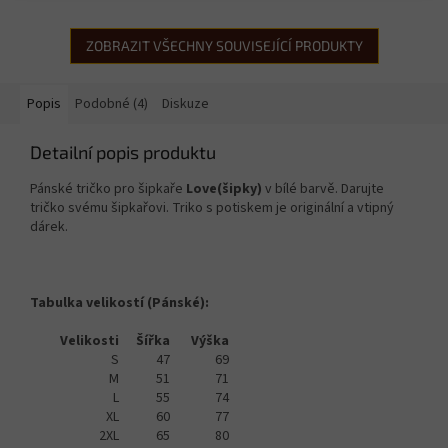
ZOBRAZIT VŠECHNY SOUVISEJÍCÍ PRODUKTY
Popis
Podobné (4)
Diskuze
Detailní popis produktu
Pánské tričko pro šipkaře
Love(šipky)
v bílé barvě. Darujte
tričko svému šipkařovi. Triko s potiskem je originální a vtipný
dárek.
Tabulka velikostí (Pánské):
Velikosti
Šířka
Výška
S
47
69
M
51
71
L
55
74
XL
60
77
2XL
65
80