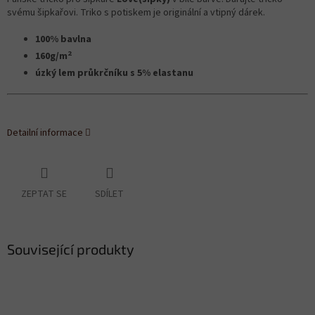
svému šipkařovi. Triko s potiskem je originální a vtipný dárek.
100% bavlna
2
160g/m
úzký lem průkrčníku s 5% elastanu
Detailní informace
ZEPTAT SE
SDÍLET
Související produkty