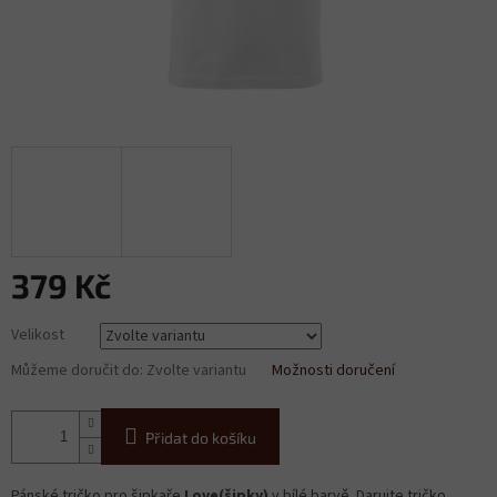
379 Kč
Měrná
Velikost
cena:
Můžeme doručit do:
Zvolte variantu
Možnosti doručení
Přidat do košíku
Pánské tričko pro šipkaře
Love(šipky)
v bílé barvě. Darujte tričko