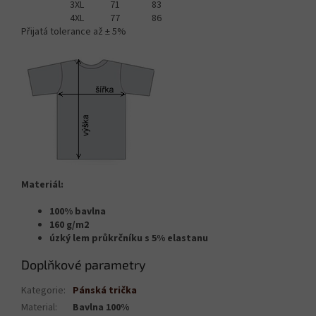
3XL
71
83
4XL
77
86
Přijatá tolerance až ± 5%
Materiál:
100% bavlna
160 g/m2
úzký lem průkrčníku s 5% elastanu
Doplňkové parametry
Kategorie
:
Pánská trička
Material
:
Bavlna 100%