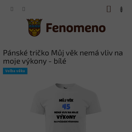
Přejít
NÁKUP
na
obsah
KOŠÍK
Pánské tričko Můj věk nemá vliv na
moje výkony - bílé
Volba věku