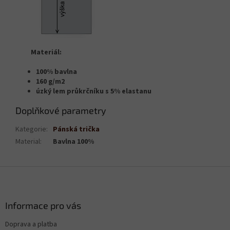
Materiál:
100% bavlna
160 g/m2
úzký lem průkrčníku s 5% elastanu
Doplňkové parametry
Kategorie
:
Pánská trička
Material
:
Bavlna 100%
Z
á
p
a
Informace pro vás
t
Doprava a platba
í