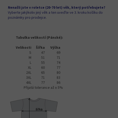
Nenašli jste v roletce (20-70 let) věk, který potřebujete?
Vyberte jakýkoliv jiný věk a ten uveďte ve 3. kroku košíku do
poznámky pro prodejce.
Tabulka velikostí (Pánské):
Velikosti
Šířka
Výška
S
47
69
M
51
71
L
55
74
XL
60
77
2XL
65
80
3XL
71
83
4XL
77
86
Přijatá tolerance až ± 5%