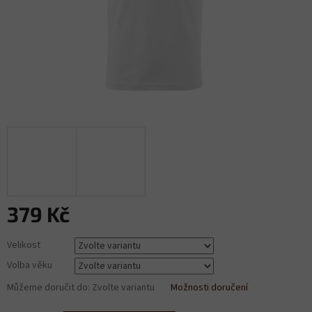
379 Kč
Měrná
Velikost
cena:
Volba věku
Můžeme doručit do:
Zvolte variantu
Možnosti doručení