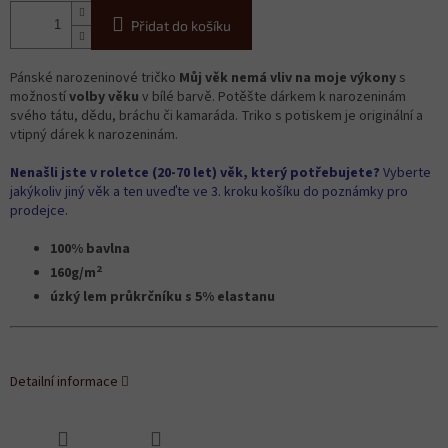
Přidat do košíku
Pánské narozeninové tričko
Můj věk nemá vliv na moje výkony
s
možností
volby věku
v bílé barvě. Potěšte dárkem k narozeninám
svého tátu, dědu, bráchu či kamaráda. Triko s potiskem je originální a
vtipný dárek k narozeninám.
Nenašli jste v roletce (20-70 let) věk, který potřebujete?
Vyberte
jakýkoliv jiný věk a ten uveďte ve 3. kroku košíku do poznámky pro
prodejce.
100% bavlna
2
160g/m
úzký lem průkrčníku s 5% elastanu
Detailní informace