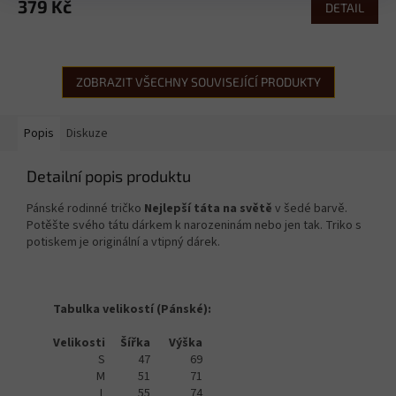
379 Kč
DETAIL
ZOBRAZIT VŠECHNY SOUVISEJÍCÍ PRODUKTY
Popis
Diskuze
Detailní popis produktu
Pánské rodinné tričko
Nejlepší táta na světě
v šedé barvě.
Potěšte svého tátu dárkem k narozeninám nebo jen tak. Triko s
potiskem je originální a vtipný dárek.
Tabulka velikostí (Pánské):
Velikosti
Šířka
Výška
S
47
69
M
51
71
L
55
74