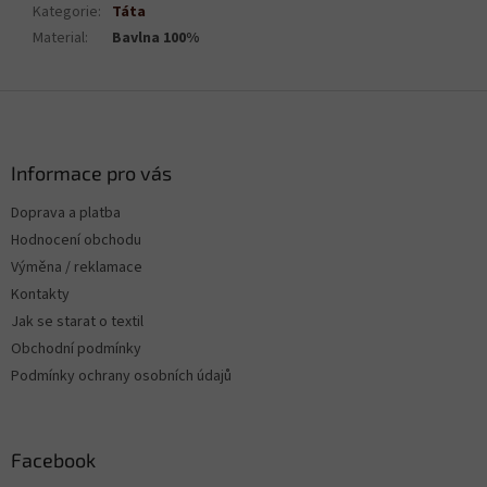
Kategorie
:
Táta
Material
:
Bavlna 100%
Z
á
p
a
Informace pro vás
t
Doprava a platba
í
Hodnocení obchodu
Výměna / reklamace
Kontakty
Jak se starat o textil
Obchodní podmínky
Podmínky ochrany osobních údajů
Facebook