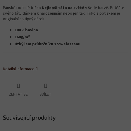
Pánské rodinné tričko
Nejlepší táta na světě
v šedé barvě. Potěšte
svého tátu dárkem k narozeninám nebo jen tak. Triko s potiskem je
originální a vtipný dárek.
100% bavlna
2
160g/m
úzký lem průkrčníku s 5% elastanu
Detailní informace
ZEPTAT SE
SDÍLET
Související produkty