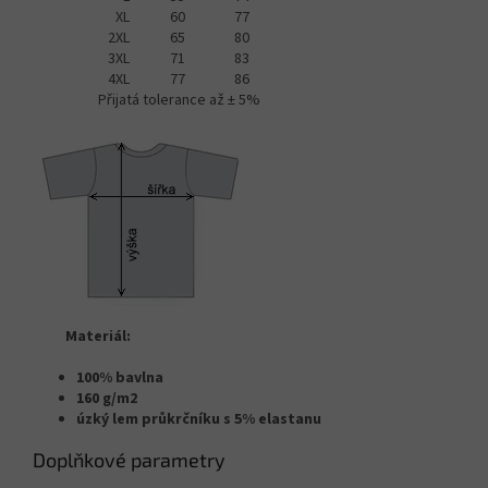
XL
60
77
2XL
65
80
3XL
71
83
4XL
77
86
Přijatá tolerance až ± 5%
Materiál:
100% bavlna
160 g/m2
úzký lem průkrčníku s 5% elastanu
Doplňkové parametry