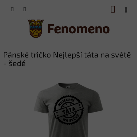
Přejít
NÁKUP
na
obsah
KOŠÍK
Pánské tričko Nejlepší táta na světě
- šedé