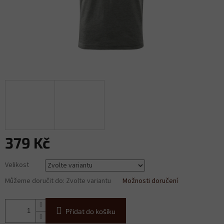
379 Kč
Měrná
Velikost
cena:
Můžeme doručit do:
Zvolte variantu
Možnosti doručení
Přidat do košíku