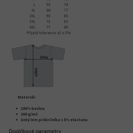
L
55
74
XL
60
77
2XL
65
80
3XL
71
83
4XL
77
86
Přijatá tolerance až ± 5%
Materiál:
100% bavlna
160 g/m2
úzký lem průkrčníku s 5% elastanu
Doplňkové parametry