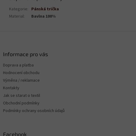
Kategorie
:
Pánská trička
Material
:
Bavlna 100%
Z
á
p
a
Informace pro vás
t
Doprava a platba
í
Hodnocení obchodu
Výměna / reklamace
Kontakty
Jak se starat o textil
Obchodní podmínky
Podmínky ochrany osobních údajů
Facebook