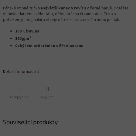
Pánské vtipné tričko
Největší kanec v revíru
v černé barvě. Potěšte
vtipným dárkem svého tátu, dědu, bráchu či kamaráda. Triko s
potiskem je originální a vtipný dárek k narozeninám nebo jen tak.
100% bavlna
2
160g/m
úzký lem průkrčníku s 5% elastanu
Detailní informace
ZEPTAT SE
SDÍLET
Související produkty