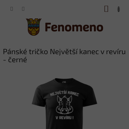
Přejít
NÁKUP
na
obsah
KOŠÍK
Pánské tričko Největší kanec v revíru
- černé