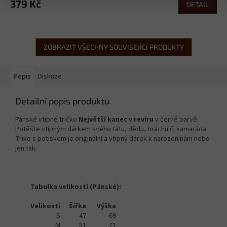
379 Kč
DETAIL
ZOBRAZIT VŠECHNY SOUVISEJÍCÍ PRODUKTY
Popis
Diskuze
Detailní popis produktu
Pánské vtipné tričko
Největší kanec v revíru
v černé barvě.
Potěšte vtipným dárkem svého tátu, dědu, bráchu či kamaráda.
Triko s potiskem je originální a vtipný dárek k narozeninám nebo
jen tak.
Tabulka velikostí (Pánské):
Velikosti
Šířka
Výška
S
47
69
M
51
71