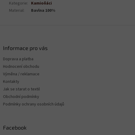
Kategorie
:
Kamioňáci
Material
:
Bavlna 100%
Z
á
p
a
Informace pro vás
t
Doprava a platba
í
Hodnocení obchodu
Výměna / reklamace
Kontakty
Jak se starat o textil
Obchodní podmínky
Podmínky ochrany osobních údajů
Facebook