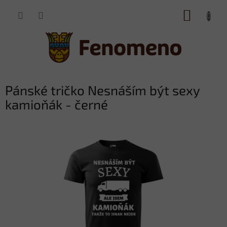
Přejít
NÁKUP
na
obsah
KOŠÍK
Pánské tričko Nesnáším být sexy
kamioňák - černé