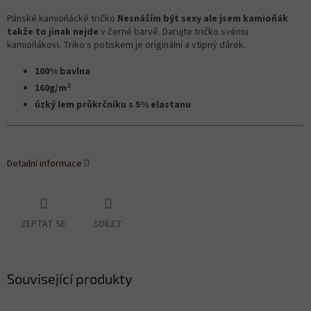
Pánské kamioňácké tričko
Nesnáším být sexy ale jsem kamioňák
takže to jinak nejde
v černé barvě. Darujte tričko svému
kamioňákovi. Triko s potiskem je originální a vtipný dárek.
100% bavlna
2
160g/m
úzký lem průkrčníku s 5% elastanu
Detailní informace
ZEPTAT SE
SDÍLET
Související produkty