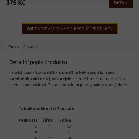
379 Kč
DETAIL
ZOBRAZIT VŠECHNY SOUVISEJÍCÍ PRODUKTY
Popis
Diskuze
Detailní popis produktu
Pánské kamioňácké tričko
Nesnáším být sexy ale jsem
kamioňák takže to jinak nejde
v černé barvě. Darujte tričko
svému kamioňákovi. Triko s potiskem je originální a vtipný dárek.
Tabulka velikostí (Pánské):
Velikosti
Šířka
Výška
S
47
69
M
51
71
L
55
74