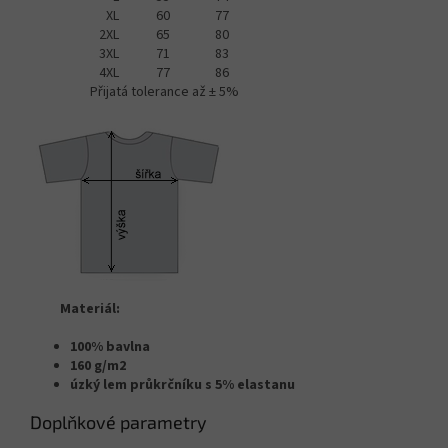
XL
60
77
2XL
65
80
3XL
71
83
4XL
77
86
Přijatá tolerance až ± 5%
Materiál:
100% bavlna
160 g/m2
úzký lem průkrčníku s 5% elastanu
Doplňkové parametry