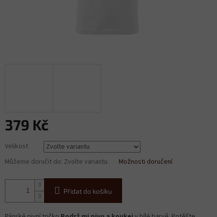
379 Kč
Měrná
Velikost
cena:
Můžeme doručit do:
Zvolte variantu
Možnosti doručení
Přidat do košíku
Pánské pivní tričko
Podrž mi pivo a koukej
v bílé barvě. Potěšte