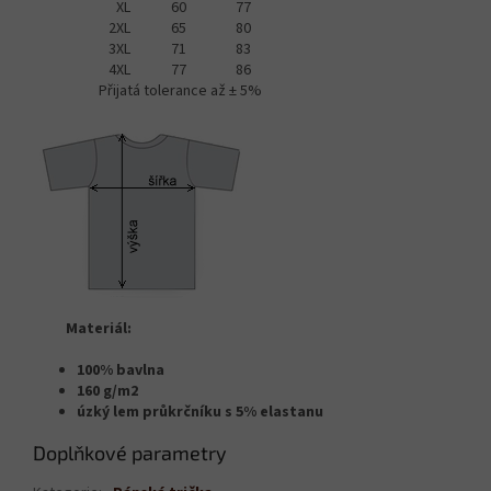
XL
60
77
2XL
65
80
3XL
71
83
4XL
77
86
Přijatá tolerance až ± 5%
Materiál:
100% bavlna
160 g/m2
úzký lem průkrčníku s 5% elastanu
Doplňkové parametry