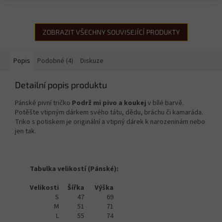
ZOBRAZIT VŠECHNY SOUVISEJÍCÍ PRODUKTY
Popis
Podobné (4)
Diskuze
Detailní popis produktu
Pánské pivní tričko
Podrž mi pivo a koukej
v bílé barvě.
Potěšte vtipným dárkem svého tátu, dědu, bráchu či kamaráda.
Triko s potiskem je originální a vtipný dárek k narozeninám nebo
jen tak.
Tabulka velikostí (Pánské):
Velikosti
Šířka
Výška
S
47
69
M
51
71
L
55
74