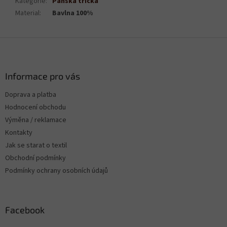
Kategorie
:
Pánská trička
Material
:
Bavlna 100%
Z
á
p
a
Informace pro vás
t
Doprava a platba
í
Hodnocení obchodu
Výměna / reklamace
Kontakty
Jak se starat o textil
Obchodní podmínky
Podmínky ochrany osobních údajů
Facebook