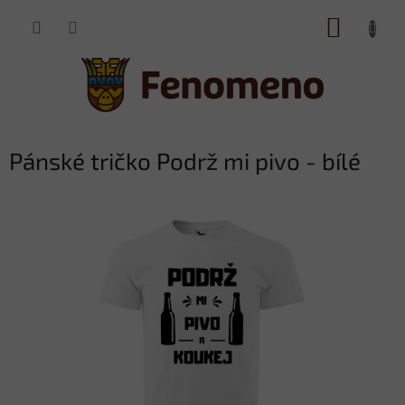
Přejít
NÁKUP
na
obsah
KOŠÍK
Pánské tričko Podrž mi pivo - bílé