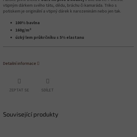
vtipným dárkem svého tátu, dědu, bráchu či kamaráda. Triko s
potiskem je originální a vtipný dárek k narozeninám nebo jen tak.
100% bavlna
2
160g/m
úzký lem průkrčníku s 5% elastanu
Detailní informace
ZEPTAT SE
SDÍLET
Související produkty