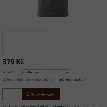
379 Kč
Měrná
Velikost
cena:
Můžeme doručit do:
Zvolte variantu
Možnosti doručení
Přidat do košíku
Pánské pivní tričko
Podrž mi pivo a koukej
v šedé barvě. Potěšte