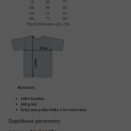
XL
60
77
2XL
65
80
3XL
71
83
4XL
77
86
Přijatá tolerance až ± 5%
Materiál:
100% bavlna
160 g/m2
úzký lem průkrčníku s 5% elastanu
Doplňkové parametry