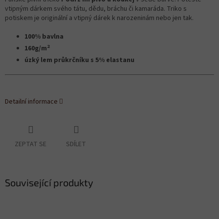
vtipným dárkem svého tátu, dědu, bráchu či kamaráda. Triko s
potiskem je originální a vtipný dárek k narozeninám nebo jen tak.
100% bavlna
2
160g/m
úzký lem průkrčníku s 5% elastanu
Detailní informace
ZEPTAT SE
SDÍLET
Související produkty