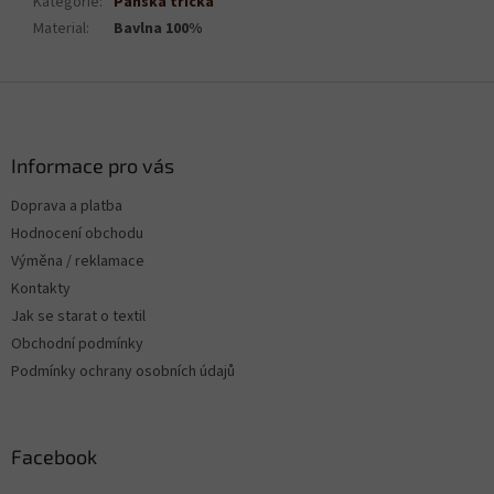
Kategorie
:
Pánská trička
Material
:
Bavlna 100%
Z
á
p
a
Informace pro vás
t
Doprava a platba
í
Hodnocení obchodu
Výměna / reklamace
Kontakty
Jak se starat o textil
Obchodní podmínky
Podmínky ochrany osobních údajů
Facebook