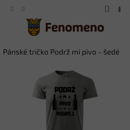
Přejít
NÁKUP
na
obsah
KOŠÍK
Pánské tričko Podrž mi pivo - šedé