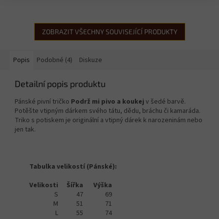
ZOBRAZIT VŠECHNY SOUVISEJÍCÍ PRODUKTY
Popis
Podobné (4)
Diskuze
Detailní popis produktu
Pánské pivní tričko
Podrž mi pivo a koukej
v šedé barvě.
Potěšte vtipným dárkem svého tátu, dědu, bráchu či kamaráda.
Triko s potiskem je originální a vtipný dárek k narozeninám nebo
jen tak.
Tabulka velikostí (Pánské):
Velikosti
Šířka
Výška
S
47
69
M
51
71
L
55
74