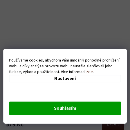
Používáme cookies, abychom Vám umožnili pohodlné prohlížení
webu a díky analýze provozu webu neustále zlepšovali jeho
funkce, výkon a použitelnost. Více informací
zde
.
Nastavení
Pánské tričko Piju jen dvakrát za rok - černé
Souhlasím
Skladem
379 Kč
DETAIL