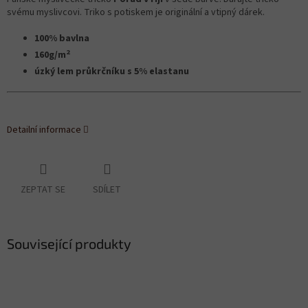
svému myslivcovi. Triko s potiskem je originální a vtipný dárek.
100% bavlna
2
160g/m
úzký lem průkrčníku s 5% elastanu
Detailní informace
ZEPTAT SE
SDÍLET
Související produkty