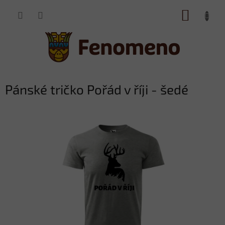
Přejít
NÁKUP
na
obsah
KOŠÍK
Pánské tričko Pořád v říji - šedé