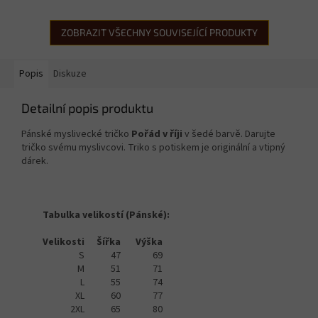
ZOBRAZIT VŠECHNY SOUVISEJÍCÍ PRODUKTY
Popis
Diskuze
Detailní popis produktu
Pánské myslivecké tričko
Pořád v říji
v šedé barvě. Darujte
tričko svému myslivcovi. Triko s potiskem je originální a vtipný
dárek.
Tabulka velikostí (Pánské):
Velikosti
Šířka
Výška
S
47
69
M
51
71
L
55
74
XL
60
77
2XL
65
80