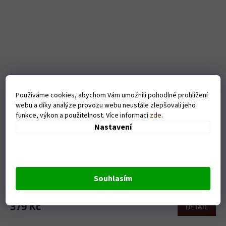
Používáme cookies, abychom Vám umožnili pohodlné prohlížení
webu a díky analýze provozu webu neustále zlepšovali jeho
funkce, výkon a použitelnost. Více informací
zde
.
Nastavení
Pánské tričko Nesnáším být sexy myslivec - černé
Souhlasím
Skladem
379 Kč
DETAIL