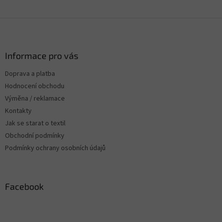
Z
á
p
a
Informace pro vás
t
Doprava a platba
í
Hodnocení obchodu
Výměna / reklamace
Kontakty
Jak se starat o textil
Obchodní podmínky
Podmínky ochrany osobních údajů
Facebook