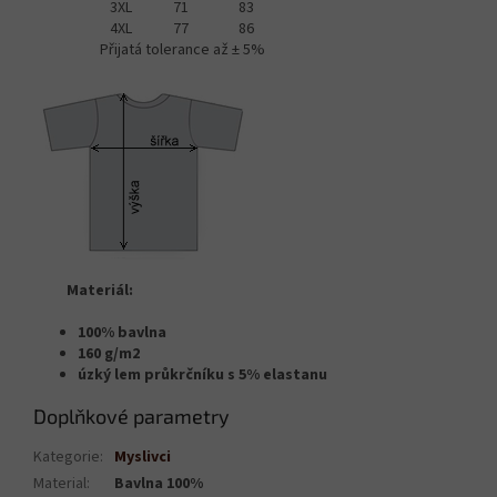
3XL
71
83
4XL
77
86
Přijatá tolerance až ± 5%
Materiál:
100% bavlna
160 g/m2
úzký lem průkrčníku s 5% elastanu
Doplňkové parametry
Kategorie
:
Myslivci
Material
:
Bavlna 100%