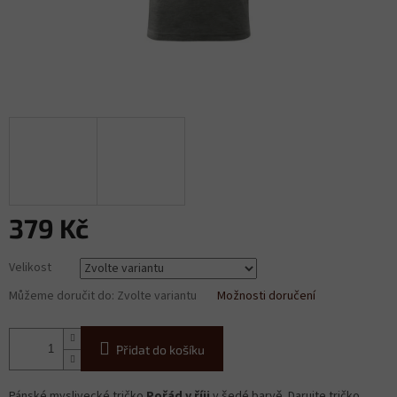
379 Kč
Měrná
Velikost
cena:
Můžeme doručit do:
Zvolte variantu
Možnosti doručení
Přidat do košíku
Pánské myslivecké tričko
Pořád v říji
v šedé barvě. Darujte tričko